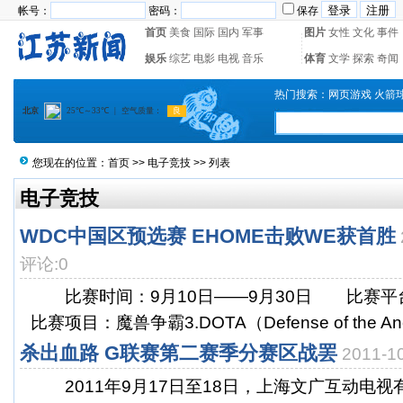
帐号：
密码：
保存
首页
美食
国际
国内
军事
图片
女性
文化
事件
娱乐
综艺
电影
电视
音乐
体育
文学
探索
奇闻
热门搜索：
网页游戏
火箭
您现在的位置：
首页
>>
电子竞技
>> 列表
电子竞技
WDC中国区预选赛 EHOME击败WE获首胜
评论:0
比赛时间：9月10日——9月30日 比赛
比赛项目：魔兽争霸3.DOTA（Defense of the Ancie
杀出血路 G联赛第二赛季分赛区战罢
2011-
2011年9月17日至18日，上海文广互动电视有