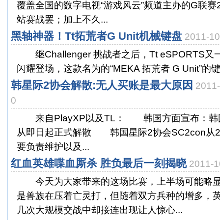
覆盖全国的数字电视“游戏风云”频道主办的G联赛2
站赛战罢；加上不久...
黑轴神器！Tt拓荒者G Unit机械键盘
2011-1
继Challenger 挑战者之后，Tt eSPORT
闪耀登场，这款名为的“MEKA 拓荒者 G Unit”的键
韩星际2协会解散:无人买账是最大原因
2011
0
来自PlayXP以及TL： 韩国方面宣布：韩国星
从即日起正式解散 韩国星际2协会SC2con从2
要负责维护以及...
红血英雄喋血厮杀 胜负最后一刻揭晓
2011-
今天为大家带来的这场比赛，上半场可能略显
是兽族在压着亡灵打，但随着双方兵种的增多，英
几次大规模交战中却接连出现让人惊心...