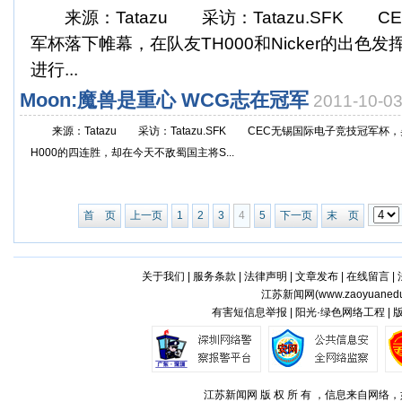
来源：Tatazu 采访：Tatazu.SFK 
军杯落下帷幕，在队友TH000和Nicker的出色发
进行...
Moon:魔兽是重心 WCG志在冠军
2011-10-
来源：Tatazu 采访：Tatazu.SFK CEC无锡国际电子竞技冠军杯，
H000的四连胜，却在今天不敌蜀国主将S...
首 页
上一页
1
2
3
4
5
下一页
末 页
关于我们
|
服务条款
|
法律声明
|
文章发布
|
在线留言
|
江苏新闻网(
www.zaoyuaned
有害短信息举报 | 阳光·绿色网络工程 |
江苏新闻网 版 权 所 有 ，信息来自网络，