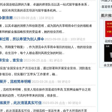
·
问题少
校依托全国连锁品牌的力量、卓越的师资队伍以及一站式留学服务体系，
·
喜迎世
校区布局完善的语言培训与留学服务机构。...
国
图片推
伞新浪潮
2023-09-09 点击：104 评论:0
者，以其卓越的洞察力和创新思维，成为国内共享晴雨伞行业的领航者
和蚂蚁金服战略投资的受益者，她的创业历程...
淋过雨，所以希望为别人撑伞
2023-09-09 点击：103 评论:0
花呗
力。而顾曼宁顾曼），作为漂流伞共享雨伞项目的创始人，他的创业故
。在生活中，每个人都会遇到风雨交加的时刻...
讲安全，查安全
2023-06-25 点击：81 评论:0
余文
会应急”全国安全生产月活动主题，通过部署和开展安全宣传、消防逃生
活动，切实履行“五带头”工作要求，确...
热展开，流程简单明晰
2023-03-26 点击：98 评论:0
开，流程简单明晰，投资人现在操作清退成功率高 互联网金融平台之前
展的趋势，可高利率带来的回报，很多投...
持续展开，此次清退真实可信
2023-03-26 点击：90 评论:0
展开，此次清退真实可信，详细流程一览近年来，由于大环境的不景