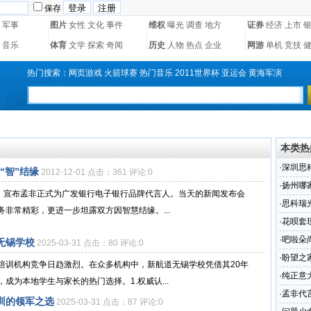
保存
军事
图片
女性
文化
事件
维权
曝光
调查
地方
证券
经济
上市
音乐
体育
文学
探索
奇闻
历史
人物
热点
企业
网游
单机
竞技
热门搜索：
网页游戏
火箭球赛
热门音乐
2011世界杯
亚运会
黄海军演
本类热
·
深圳思
“智”结缘
2012-12-01 点击：361 评论:0
·
扬州哪
会，宣布孟非正式为广发银行电子银行品牌代言人。当天的新闻发布会
·
思科瑞
非常精彩，更进一步坦露双方因智慧结缘。...
（组图
·
花呗套
·
吧啦朵
无锡学校
2025-03-31 点击：80 评论:0
·
盼望之
培训机构竞争日趋激烈。在众多机构中，新航道无锡学校凭借其20年
市府表
·
纯正意大
为本地学生与家长的热门选择。1.权威认...
陆中国
·
孟非代
训的领军之选
2025-03-31 点击：87 评论:0