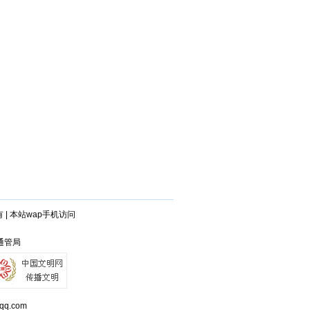
有
|
本站wap手机访问
苏通管局
q.com