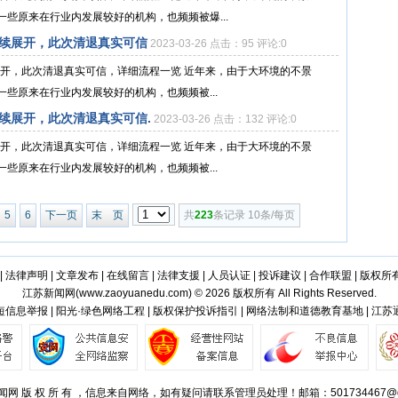
些原来在行业内发展较好的机构，也频频被爆...
持续展开，此次清退真实可信
2023-03-26 点击：95 评论:0
展开，此次清退真实可信，详细流程一览 近年来，由于大环境的不景
些原来在行业内发展较好的机构，也频频被...
持续展开，此次清退真实可信.
2023-03-26 点击：132 评论:0
展开，此次清退真实可信，详细流程一览 近年来，由于大环境的不景
些原来在行业内发展较好的机构，也频频被...
5
6
下一页
末 页
共
223
条记录 10条/每页
|
法律声明
|
文章发布
|
在线留言
|
法律支援
|
人员认证
|
投诉建议
|
合作联盟
|
版权所
江苏新闻网(
www.zaoyuanedu.com
) © 2026 版权所有 All Rights Reserved.
信息举报 | 阳光·绿色网络工程 | 版权保护投诉指引 | 网络法制和道德教育基地 | 江
网 版 权 所 有 ，信息来自网络，如有疑问请联系管理员处理！邮箱：501734467@q