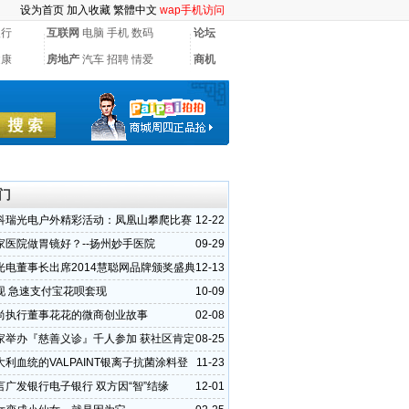
设为首页
加入收藏
繁體中文
wap手机访问
银行
互联网
电脑
手机
数码
论坛
健康
房地产
汽车
招聘
情爱
商机
门
科瑞光电户外精彩活动：凤凰山攀爬比赛
12-22
家医院做胃镜好？--扬州妙手医院
09-29
光电董事长出席2014慧聪网品牌颁奖盛典
12-13
）
现 急速支付宝花呗套现
10-09
尚执行董事花花的微商创业故事
02-08
家举办『慈善义诊』千人参加 获社区肯定
08-25
彰
利血统的VALPAINT银离子抗菌涂料登
11-23
市场
言广发银行电子银行 双方因“智”结缘
12-01