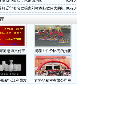
女变成小仙女，就是因为它
02-25
界杯辽宁著名歌唱家刘祥杰献歌伟大的祖
06-20
荐
套现 急速支付宝
揭秘！性价比高的拖把
静揭秘沅江利晟发
宜协华精密有限公司在