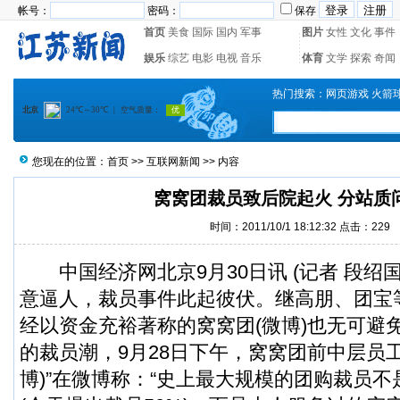
帐号：
密码：
保存
首页
美食
国际
国内
军事
图片
女性
文化
事件
娱乐
综艺
电影
电视
音乐
体育
文学
探索
奇闻
热门搜索：
网页游戏
火箭
您现在的位置：
首页
>>
互联网新闻
>> 内容
窝窝团裁员致后院起火 分站质问
时间：2011/10/1 18:12:32 点击：
229
中国经济网北京9月30日讯 (记者 段绍国
意逼人，裁员事件此起彼伏。继高朋、团宝
经以资金充裕著称的窝窝团
(微博)
也无可避
的裁员潮，9月28日下午，窝窝团前中层员
博)
”在微博称：“史上最大规模的团购裁员