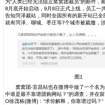
为“人类已经无法阻止窝窝团裁员”的邮件，
8月底开始启动，9月8日正式上线，员工一
告知菏泽裁站，同时全国所有的新开站已全
就有菏泽、聊城、枣庄等7个城市被裁撤，涉
图1
窝窝团-宜昌站也在微博中做了一个名为
中谁是最不靠谱团购网站？”的调查，并在留
O徐茂栋
(微博)
：“求你解释，你靠谱过吗？”