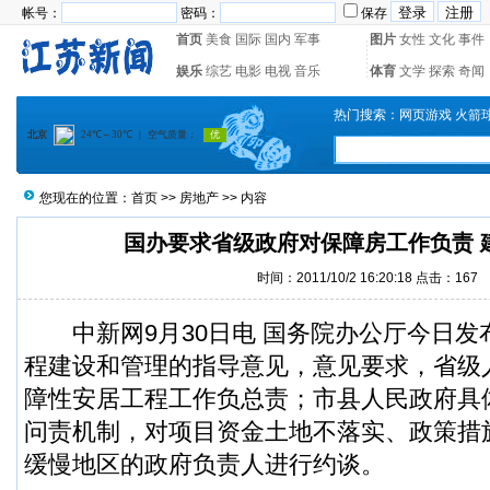
帐号：
密码：
保存
首页
美食
国际
国内
军事
图片
女性
文化
事件
娱乐
综艺
电影
电视
音乐
体育
文学
探索
奇闻
热门搜索：
网页游戏
火箭
您现在的位置：
首页
>>
房地产
>> 内容
国办要求省级政府对保障房工作负责 
时间：2011/10/2 16:20:18 点击：
167
中新网9月30日电 国务院办公厅今日发
程建设和管理的指导意见，意见要求，省级
障性安居工程工作负总责；市县人民政府具
问责机制，对项目资金土地不落实、政策措
缓慢地区的政府负责人进行约谈。