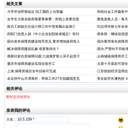
相关文章
·
大学毕业即将临近 找工预防上当受骗
·
和悦社会工作服务中
·
女学生大闹乡政府索要青春费：和我上床要负责
·
聚焦急救人员：每天
·
探月工程副主任设计师工作中突发脑出血身亡
·
印总理辛格七年未休假
·
四部门负责人就《中小企业划型标准规定》答问
·
商务部：继续加强进
·
国办发布保障房建设指导意见 要求增加政府投入
·
国办要求落实保障房
·
解决保障房建设乱象 谁更靠得住？
·
国办:严禁向不符标
·
俄新社析住房保障问题:六成俄罗斯人买不起房子
·
云南城镇保障房开工
·
重庆市保障房建设实现全面开工
·
太原十月底前可望全
·
上海:保障房项目全年目标可完成
·
江苏鼓励经济适用住
·
走近孙中山天津寓所：带病工作27天拟建国意见
·
美女副市长遭热炒 
相关评论
暂时还没有评论
发表我的评论
大名：