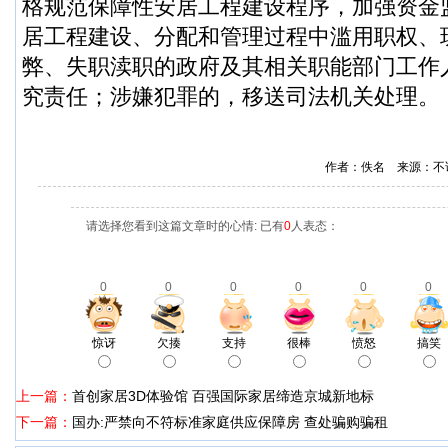
格规范保障性安居工程建设程序，加强资金
居工程建设、分配和管理过程中滥用职权、
弊、失职渎职的政府及其相关职能部门工作
究责任；涉嫌犯罪的，移送司法机关处理。
作者：佚名 来源：不
请选择您看到这篇文章时的心情: 已有
0
人表态：
0
0
0
0
0
0
惊讶
欠揍
支持
很棒
愤怒
搞笑
上一篇：
首创家居3D体验馆 百强国际家居缔造京城新地标
下一篇：
国办:严禁向不符标准家庭供应保障房 查处骗购骗租