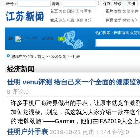
帐号：
密码：
保存
首页
美食
国际
国内
军事
图片
女性
文化
事件
娱乐
综艺
电影
电视
音乐
体育
文学
探索
奇闻
热门搜索：
网页游戏
火箭
您现在的位置：
首页
>>
经济新闻
>> 列表
经济新闻
佳明 venu评测 给自己来一个全面的健康监
8 评论:0
许多手机厂商跨界做出的手表，让原本就竞争激
加鱼龙混杂。别急，我这就为大家介绍一款在这
的'老牌劲旅'——Garmin，他们在IFA2019大会上..
佳明户外手表
2019-10-21 点击：144 评论:0