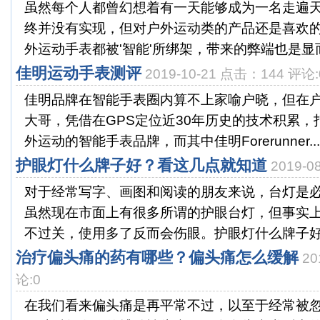
虽然每个人都曾幻想着有一天能够成为一名走遍
终并没有实现，但对户外运动类的产品还是喜欢
外运动手表都被'智能'所绑架，带来的弊端也是显而
佳明运动手表测评
2019-10-21 点击：144 评论:
佳明品牌在智能手表圈内算不上家喻户晓，但在
大哥，凭借在GPS定位近30年历史的技术积累
外运动的智能手表品牌，而其中佳明Forerunner...
护眼灯什么牌子好？看这几点就知道
2019-
对于经常写字、画图和阅读的朋友来说，台灯是
虽然现在市面上有很多所谓的护眼台灯，但事实
不过关，使用多了反而会伤眼。护眼灯什么牌子好？
治疗偏头痛的药有哪些？偏头痛怎么缓解
20
论:0
在我们看来偏头痛是再平常不过，以至于经常被