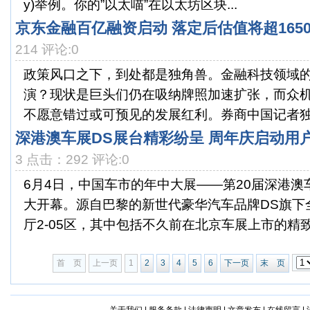
y)举例。你的”以太喵”在以太坊区块...
京东金融百亿融资启动 落定后估值将超165
214 评论:0
政策风口之下，到处都是独角兽。金融科技领域的
演？现状是巨头们仍在吸纳牌照加速扩张，而众
不愿意错过或可预见的发展红利。券商中国记者独家
深港澳车展DS展台精彩纷呈 周年庆启动用
3 点击：292 评论:0
6月4日，中国车市的年中大展——第20届深港
大开幕。源自巴黎的新世代豪华汽车品牌DS旗下
厅2-05区，其中包括不久前在北京车展上市的精致动
首 页
上一页
1
2
3
4
5
6
下一页
末 页