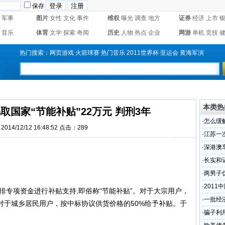
保存
军事
图片
女性
文化
事件
维权
曝光
调查
地方
证券
经济
上市
音乐
体育
文学
探索
奇闻
历史
人物
热点
企业
网游
单机
竞技
热门搜索：
网页游戏
火箭球赛
热门音乐
2011世界杯
亚运会
黄海军演
本类热
国家“节能补贴”22万元 判刑3年
·
怎么缓
014/12/12 16:48:52 点击：
289
·
江苏一
·
深港澳
馈活动
·
长实和
·
两男子
3年
·
201
专项资金进行补贴支持,即俗称“节能补贴”。对于大宗用户，
·
一批经
对于城乡居民用户，按中标协议供货价格的50%给予补贴。于
高
·
骗子利