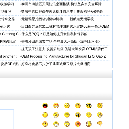
得收藏学习
·
泰州市海陵区开展防汛桌面推演 构筑坚实水安全屏障
模型推演
·
盐城中喜口腔端午齿康粽牙特惠季！集采福利+端午豪
礼，种出健康长寿牙！
上传奇之路
·
无锡雅思托福培训留学机构——新航道无锡学校
军之选
·
出口白芸豆代加工身材管理阻断碳水定制60粒一条龙OEM
贴牌
 Ginseng C
·
什么是PQQ？它是如何提升女性私护保养的
D中国跨境定
·
香港沙田新城市广场 全球最大乐高版《清明上河图》
·
提高孩子注意力 改善多动症 促进大脑发育 OEM贴牌代工
d ointment
·
OEM Processing Manufacturer for Shugan Li Qi Gao Z
饮品OEM贴
·
好身材食品不拉肚子儿童减重玉葱片火爆招商