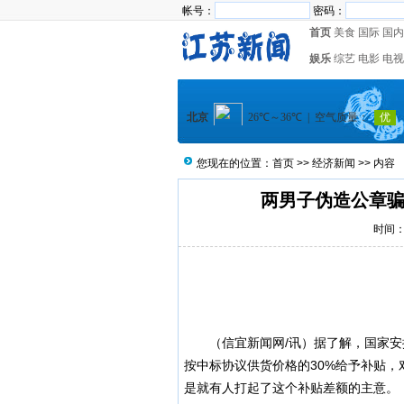
帐号：
密码：
首页
美食
国际
国内
娱乐
综艺
电影
电视
您现在的位置：
首页
>>
经济新闻
>> 内容
两男子伪造公章骗取
时间：2
（信宜新闻网/讯）据了解，国家安排
按中标协议供货价格的30%给予补贴，
是就有人打起了这个补贴差额的主意。