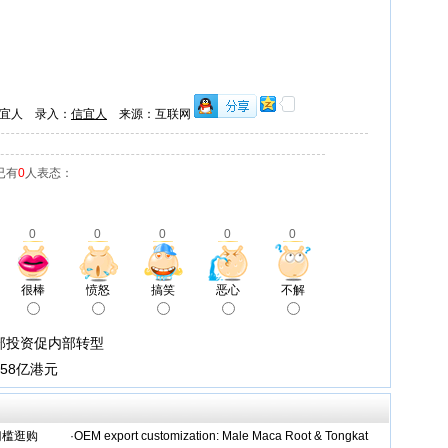
宜人 录入：
信宜人
来源：互联网
已有
0
人表态：
0
0
0
0
0
很棒
愤怒
搞笑
恶心
不解
部投资促内部转型
58亿港元
门槛逛购
·
OEM export customization: Male Maca Root & Tongkat