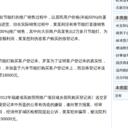
·
欧美债
·
石家庄
某在节能灯的推广销售过程中，以居民用户价格(补贴50%)向厦
本类推
达)进货。但在实际销售过程中，黄某则没有将节能灯直接销售
·
长实和
30%)推广销售，其中向大宗商户高某售出2万多只节能灯。为
·
两男子
的差额利润，黄某想到伪造客户购买的假登记本。
3年
·
标准普
·
燃油附加
·
好事做
能灯购买客户登记本。罗某为了证明客户登记本的真实性，
·
国庆商家
印章，并加盖于六本节能灯购买客户登记本上，而后将登记本送
·
温州跑
8000元。
·
沃尔玛
本类固
没有
12年福建省高效照明推广项目城乡居民购买登记表》送交芗
现登记本中所盖的公章有伪造的嫌疑，遂向警方报案。经审
日前，经漳州芗城区检察院提起公诉，黄某犯诈骗罪，被法院判
0000元。