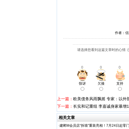
作者：信
请选择您看到这篇文章时的心情: 
0
0
0
惊讶
欠揍
支持
上一篇：
欧美债务风雨飘摇 专家：以外
下一篇：
长实和记重组 李嘉诚身家暴增1
相关文章
·
建邺M会员店“拆墙”重装亮相！7月24日起零