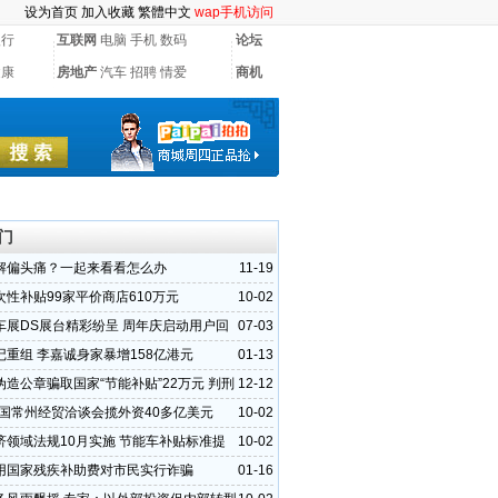
设为首页
加入收藏
繁體中文
wap手机访问
银行
互联网
电脑
手机
数码
论坛
健康
房地产
汽车
招聘
情爱
商机
门
解偏头痛？一起来看看怎么办
11-19
次性补贴99家平价商店610万元
10-02
车展DS展台精彩纷呈 周年庆启动用户回
07-03
记重组 李嘉诚身家暴增158亿港元
01-13
伪造公章骗取国家“节能补贴”22万元 判刑
12-12
1中国常州经贸洽谈会揽外资40多亿美元
10-02
济领域法规10月实施 节能车补贴标准提
10-02
用国家残疾补助费对市民实行诈骗
01-16