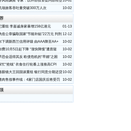
务风雨飘摇 专家：以外部投资促内部转型
10-02
机场旅客吞吐量突破300万人次
10-02
荐
记重组 李嘉诚身家暴增158亿港元
01-13
伪造公章骗取国家“节能补贴”22万元 判刑
12-12
尔下调新西兰信用评级 由AAA降至AA+
10-02
费10月5日起下降 “涨快降慢”遭质疑
10-02
早恐会适得其反 欧债危机的“早婚”之困
10-02
忙“抢钱” 衣食住行轮番上涨推高CPI
10-02
路眼镜大王回国谈重组 银行同意分期还贷
10-02
猪肉售假事件续：4家门店国庆后将受罚
10-02
顶