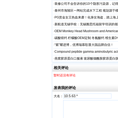
·
装修公司不会告诉你的10个隐形污染源，记
·
泰州市海陵区一闸站完成水下工程 规划源于
·
PG赏金女王热血来袭！化身女海盗，踏上海
·
新航道无锡学校：无锡雅思托福留学培训的领
·
OEM Monkey Head Mushroom and American
aps
·
碳酸镁钙 柠檬酸OEM定制 冬氨酸钙 维生素
制
·
“紫”耀进博，优博瑞慕彰显大国品牌自信！
·
Compound peptide gamma aminobutyric aci
·
燕窝胶原蛋白口服液 玻尿酸烟酰胺胶原蛋白肽
牌
相关评论
暂时还没有评论
发表我的评论
大名：