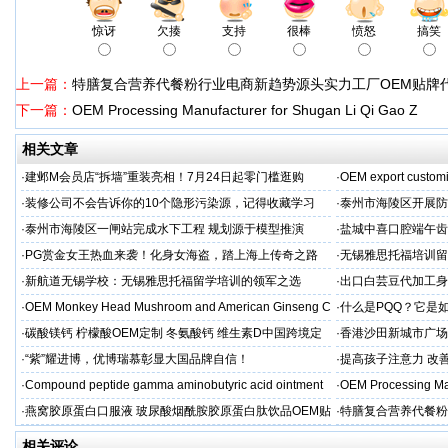
惊讶
欠揍
支持
很棒
愤怒
搞笑
上一篇：
特膳复合营养代餐粉行业电商新趋势源头实力工厂OEM贴牌
下一篇：
OEM Processing Manufacturer for Shugan Li Qi Gao Z
相关文章
·
建邺M会员店“拆墙”重装亮相！7月24日起零门槛逛购
·
OEM export customi
·
装修公司不会告诉你的10个隐形污染源，记得收藏学习
·
泰州市海陵区开展防
·
泰州市海陵区一闸站完成水下工程 规划源于模型推演
·
盐城中喜口腔端午齿
礼，种出健康长寿牙
·
PG赏金女王热血来袭！化身女海盗，踏上海上传奇之路
·
无锡雅思托福培训留
·
新航道无锡学校：无锡雅思托福留学培训的领军之选
·
出口白芸豆代加工身
贴牌
·
OEM Monkey Head Mushroom and American Ginseng C
·
什么是PQQ？它是
aps
·
碳酸镁钙 柠檬酸OEM定制 冬氨酸钙 维生素D中国跨境定
·
香港沙田新城市广场
制
·
“紫”耀进博，优博瑞慕彰显大国品牌自信！
·
提高孩子注意力 改善
·
Compound peptide gamma aminobutyric acid ointment
·
OEM Processing Man
·
燕窝胶原蛋白口服液 玻尿酸烟酰胺胶原蛋白肽饮品OEM贴
·
特膳复合营养代餐粉
牌
牌代工
相关评论