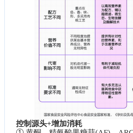
控制源头+增加消耗
① 黄酮、精氨酸果糖苷(AF)、A