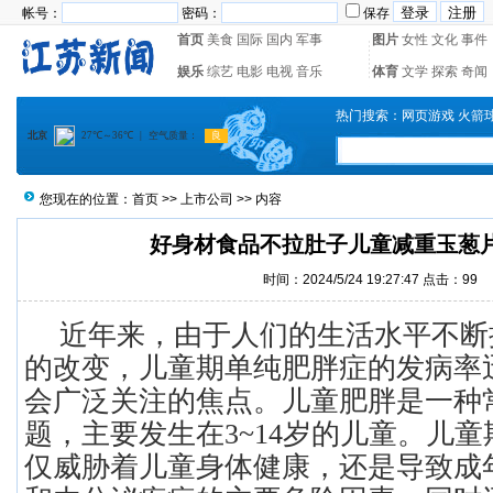
帐号：
密码：
保存
首页
美食
国际
国内
军事
图片
女性
文化
事件
娱乐
综艺
电影
电视
音乐
体育
文学
探索
奇闻
热门搜索：
网页游戏
火箭
您现在的位置：
首页
>>
上市公司
>> 内容
好身材食品不拉肚子儿童减重玉葱
时间：2024/5/24 19:27:47 点击：
99
近年来，由于人们的生活水平不断
的改变，儿童期单纯肥胖症的发病率
会广泛关注的焦点。儿童肥胖是一种
题，主要发生在3~14岁的儿童。儿
仅威胁着儿童身体健康，还是导致成