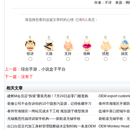
作者：不详 来源：网
请选择您看到这篇文章时的心情: 已有
0
人表态：
0
0
0
0
0
0
惊讶
欠揍
支持
很棒
愤怒
搞笑
上一篇：
综合手游，小说盒子平台
下一篇：没有了
相关文章
·
建邺M会员店“拆墙”重装亮相！7月24日起零门槛逛购
·
OEM export customi
·
装修公司不会告诉你的10个隐形污染源，记得收藏学习
·
泰州市海陵区开展防
·
泰州市海陵区一闸站完成水下工程 规划源于模型推演
·
盐城中喜口腔端午齿
礼，种出健康长寿牙
·
无锡雅思托福培训留学机构——新航道无锡学校
·
新航道无锡学校：无
·
出口白芸豆代加工身材管理阻断碳水定制60粒一条龙OEM
·
OEM Monkey Head 