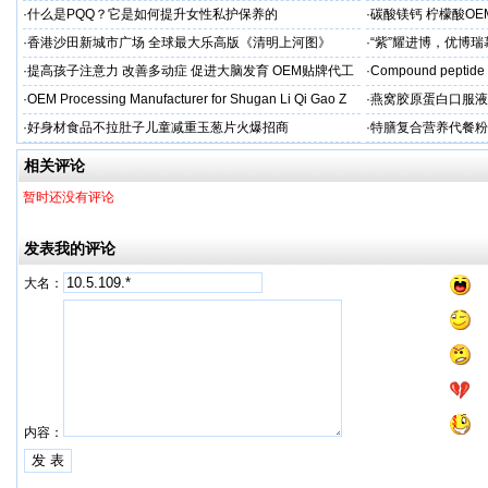
贴牌
aps
·
什么是PQQ？它是如何提升女性私护保养的
·
碳酸镁钙 柠檬酸OE
制
·
香港沙田新城市广场 全球最大乐高版《清明上河图》
·
“紫”耀进博，优博
·
提高孩子注意力 改善多动症 促进大脑发育 OEM贴牌代工
·
Compound peptide 
·
OEM Processing Manufacturer for Shugan Li Qi Gao Z
·
燕窝胶原蛋白口服液
牌
·
好身材食品不拉肚子儿童减重玉葱片火爆招商
·
特膳复合营养代餐粉
牌代工
相关评论
暂时还没有评论
发表我的评论
大名：
内容：