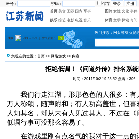
帐号：
密码：
保存
首页
美食
国际
国内
军事
图片
女性
文化
事件
娱乐
综艺
电影
电视
音乐
体育
文学
探索
奇闻
热门搜索：
网页游戏
火箭
您现在的位置：
首页
>>
网络游戏
>> 内容
拒绝低调！《问道外传》排名系统
时间：2011/10/2 19:28:52 点击：
306
我们行走江湖，形形色色的人很多：有
万人称颂，随声附和；有人功高盖世，但喜
人知其名，却从未有人见过其人。不过在《
低调行事可没那么容易了。
在游戏里刚有点名气的我对于这一点的