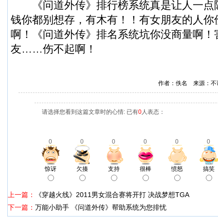
《问道外传》排行榜系统真是让人一点
钱你都别想存，有木有！！有女朋友的人你
啊！《问道外传》排名系统坑你没商量啊！
友……伤不起啊！
作者：佚名 来源：不
请选择您看到这篇文章时的心情: 已有
0
人表态：
0
0
0
0
0
0
惊讶
欠揍
支持
很棒
愤怒
搞笑
上一篇：
《穿越火线》2011男女混合赛将开打 决战梦想TGA
下一篇：
万能小助手 《问道外传》帮助系统为您排忧