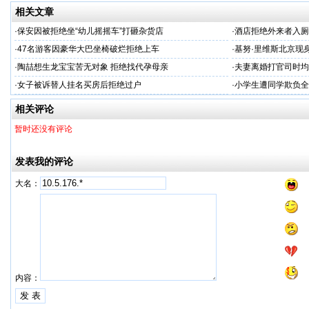
相关文章
·
保安因被拒绝坐“幼儿摇摇车”打砸杂货店
·
酒店拒绝外来者入厕
·
47名游客因豪华大巴坐椅破烂拒绝上车
·
基努·里维斯北京现
·
陶喆想生龙宝宝苦无对象 拒绝找代孕母亲
·
夫妻离婚打官司时均
·
女子被诉替人挂名买房后拒绝过户
·
小学生遭同学欺负全
相关评论
暂时还没有评论
发表我的评论
大名：
内容：