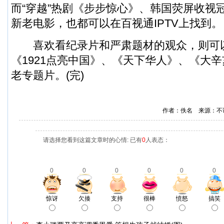
而“穿越”热剧《步步惊心》、韩国荧屏收视
新老电影，也都可以在百视通IPTV上找到。
喜欢看纪录片和严肃题材的观众，则可
《1921点亮中国》、《天下华人》、《大
老专题片。(完)
作者：佚名 来源：不
请选择您看到这篇文章时的心情: 已有
0
人表态：
0
0
0
0
0
0
惊讶
欠揍
支持
很棒
愤怒
搞笑