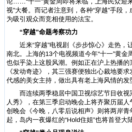
论……“十一”黄金周即将来临，上海民众迎
视”大餐。而记者注意到，各种“穿越”手段
为吸引观众而竞相使用的法宝。
“穿越”命题考察功力
近来“穿越”电视剧《步步惊心》走热，让
南北。上海的13个电视频道今年“十一”黄金
也似乎染上这股风潮。例如正在沪上热播的
《发动奇迹》，其三强赛便独出心裁地要求
代感的美女主持，做出具有老上海风情的发
而连续两季稳居中国卫视综艺节目收视
人秀》，在第三季启动晚会上将齐聚历届人
创晚会《今晚，八零后说相声》则将两岸青
起，岛内一夜爆红的“Hold住姐”也将首登大