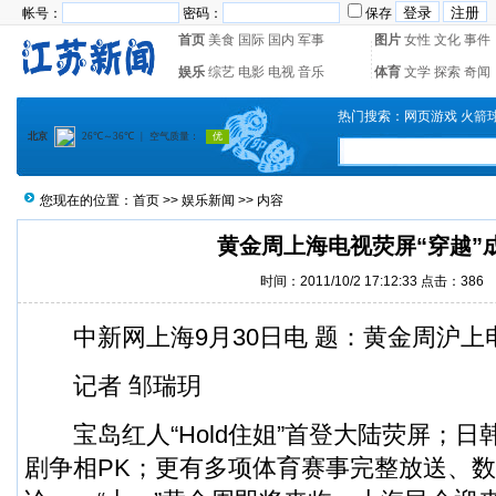
帐号：
密码：
保存
首页
美食
国际
国内
军事
图片
女性
文化
事件
娱乐
综艺
电影
电视
音乐
体育
文学
探索
奇闻
热门搜索：
网页游戏
火箭
您现在的位置：
首页
>>
娱乐新闻
>> 内容
黄金周上海电视荧屏“穿越”
时间：2011/10/2 17:12:33 点击：
386
中新网上海9月30日电 题：黄金周沪上电
记者 邹瑞玥
宝岛红人“Hold住姐”首登大陆荧屏；日
剧争相PK；更有多项体育赛事完整放送、