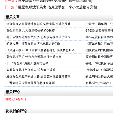
上一篇：
李小璐贾乃亮高调秀恩爱:等想生孩子就结婚(图)
下一篇：
巨星私服沈阳展出 杰克逊手套、李小龙遗物齐亮相
相关文章
·
信宜黄金店开业请裸胸彩绘模特助阵 引强烈围观
·
中铁十一局集团一公
·
黄金周电竞 八大群星带你畅游G联赛
·
14名欧洲警察骑摩
·
男子自制炸药炸柜员机 炸前要求电视台采访遭拒
·
半岛电视台台长辞职
·
曼德拉三个外孙女将出演电视真人秀(图)
·
《穿越火线》兄弟节
·
《穿越火线》2011男女混合赛将开打 决战梦想TGA
·
国庆黄金周内地旅客
·
黄金周将至 广州公布自驾车出行交通指南
·
黄金周首日全国旅客
·
十一“黄金周” 海南开发商忙促销
·
评论：“中国地产黄
·
太原黄金周楼市促销多 消费者仍观望
·
“穿越小说”：由网
·
漫画黄金周迎来欧洲大餐 法国名家真迹在粤首展
·
黄金周演出舞台大腕
·
三晋大地国庆黄金周局部将迎来降雨
·
台风“吹乱”出游行
相关评论
暂时还没有评论
发表我的评论