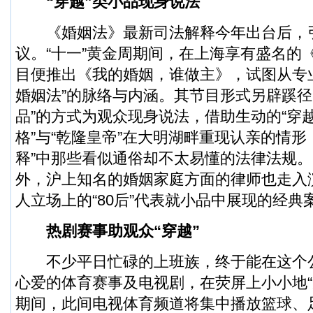
“穿越”类小品现身说法
《婚姻法》最新司法解释今年出台后，
议。“十一”黄金周期间，在上海享有盛名的
目便推出《我的婚姻，谁做主》，试图从专
婚姻法”的脉络与内涵。其节目形式另辟蹊径
品”的方式为观众现身说法，借助生动的“穿越
格”与“乾隆皇帝”在大明湖畔重现认亲的情形
释”中那些看似通俗却不太易懂的法律法规
外，沪上知名的婚姻家庭方面的律师也走入
人立场上的“80后”代表就小品中展现的经典
热剧赛事助观众“穿越”
不少平日忙碌的上班族，终于能在这个公
心爱的体育赛事及电视剧，在荧屏上小小地“
期间，此间电视体育频道将集中播放篮球、