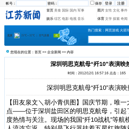
帐号：
密码：
保存
首页
美食
国际
国内
军事
图片
女性
文化
事件
娱乐
综艺
电影
电视
音乐
体育
文学
探索
奇闻
热门搜索：
网页游戏
火箭
您现在的位置：
首页
>>
企业新闻
>> 内容
深圳明思克航母“歼10”表演映
时间：2012/12/1 16:57:16 点击：
165
深圳明思克航母“歼10”表演
【田友泉文＼胡小青供图】国庆节期，唯一
点——位于深圳盐田区的明思克航母，引起
度热情与关注。现场的我国“歼10战机”等
人流连忘返，特别是飞行器挂着五星红旗随