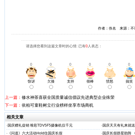
作者：佚名 来源：不
请选择您看到这篇文章时的心情: 已有
0
人表态：
0
0
0
0
0
0
惊讶
欠揍
支持
很棒
愤怒
搞笑
上一篇：
修水神茶喜获全国质量诚信倡议先进典型企业殊荣
下一篇：
依柏可童鞋树立行业榜样坐享市场商机
相关文章
·
国庆赠礼促销 唯彩TDV5F5摄像机仅千元
·
国庆天天有礼来就送
·
《问道》六大活动Hold住国庆长假
·
国庆长假群星助阵 