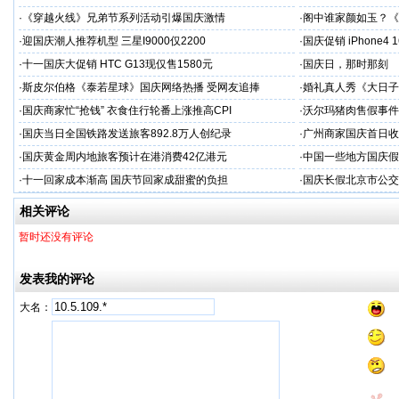
·
《穿越火线》兄弟节系列活动引爆国庆激情
·
阁中谁家颜如玉？《
·
迎国庆潮人推荐机型 三星I9000仅2200
·
国庆促销 iPhone4
·
十一国庆大促销 HTC G13现仅售1580元
·
国庆日，那时那刻
·
斯皮尔伯格《泰若星球》国庆网络热播 受网友追捧
·
婚礼真人秀《大日子
·
国庆商家忙“抢钱” 衣食住行轮番上涨推高CPI
·
沃尔玛猪肉售假事件
·
国庆当日全国铁路发送旅客892.8万人创纪录
·
广州商家国庆首日收1
·
国庆黄金周内地旅客预计在港消费42亿港元
·
中国一些地方国庆假
·
十一回家成本渐高 国庆节回家成甜蜜的负担
·
国庆长假北京市公交
相关评论
暂时还没有评论
发表我的评论
大名：