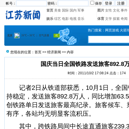
帐号：
密码：
保存
首页
美食
国际
国内
军事
图片
女性
文化
事件
娱乐
综艺
电影
电视
音乐
体育
文学
探索
奇闻
热门搜索：
网页游戏
火箭
您现在的位置：
首页
>>
经济新闻
>> 内容
国庆当日全国铁路发送旅客892.8
时间：2011/10/2 17:08:24 点击：
174
记者2日从铁道部获悉，10月1日，全国
持稳定，发送旅客892.8万人，同比增加63.
创铁路单日发送旅客最高纪录。旅客候车、
有序，各站均无明显客流积压。
其中，跨铁路局间中长途直通旅客239.3万