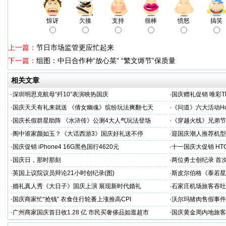
惊讶
欠揍
支持
很棒
愤怒
搞笑
上一篇：
节日市场监管更应忙起来
下一篇：
组图：中日合作种“放心菜” “繁文缛节”保质量
相关文章
·
深圳明思克航母“歼10”表演映热国庆
·
国庆赠礼促销 唯彩T
·
国庆天天有礼来就送 《倩女幽魂》缤纷玩法爽翻七天
·
《问道》六大活动Ho
·
国庆长假群星助阵 《水浒传》公测4大人气玩法登场
·
《穿越火线》兄弟节
·
阁中谁家颜如玉？《大话西游3》国庆好礼送不停
·
迎国庆潮人推荐机型 三
·
国庆促销 iPhone4 16G黑色国行4620元
·
十一国庆大促销 HTC
·
国庆日，那时那刻
·
两位勇士创纪录 首
·
英国上议院议员辩论21小时创纪录(图)
·
斯皮尔伯格《泰若星
·
婚礼真人秀《大日子》国庆上演 展现新时代婚礼
·
石家庄机场旅客吞吐
·
国庆商家忙“抢钱” 衣食住行轮番上涨推高CPI
·
沃尔玛猪肉售假事件
·
广州商家国庆首日收1.28 亿 市民买奢侈品如逛超市
·
国庆黄金周内地旅客