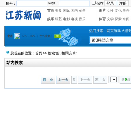
帐号：
密码：
保存
首页
美食
国际
国内
军事
图片
女性
文化
事件
娱乐
综艺
电影
电视
音乐
体育
文学
探索
奇闻
热门搜索：
网页游戏
火箭
您现在的位置：
首页
>> 搜索"鐑棬闊充箰"
站内搜索
首 页
上一页
0
下一页
末 页
共
0
条