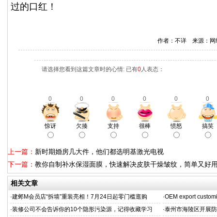
过的口红！
作者：不详 来源：网
请选择您看到这篇文章时的心情: 已有
0
人表态：
0
0
0
0
0
0
惊讶
欠揍
支持
很棒
愤怒
搞笑
上一篇：
新时期婚房几大件，他们都选明基激光电视
下一篇：
教你自制补水保湿面膜，快速解决皮肤干燥皱纹，简单又好
相关文章
·
建邺M会员店“拆墙”重装亮相！7月24日起零门槛逛购
·
OEM export customi
·
装修公司不会告诉你的10个隐形污染源，记得收藏学习
·
泰州市海陵区开展防