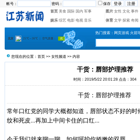
帐号：
密码：
保存
首页
美食
国际
国内
军事
图片
女性
文化
事件
娱乐
综艺
电影
电视
音乐
体育
文学
探索
奇闻
热门搜索：
网页游戏
火箭
您现在的位置：
首页
>>
女性频道
>> 内容
干货：唇部护理推荐
时间：2019/5/22 20:01:28 点击：
304
干货：唇部护理推荐
常年口红党的同学大概都知道，唇部状态不好的时
纹和死皮...再加上中间卡住的口红...
今天我们就来聊一聊，如何呵护你娇嫩的双唇。