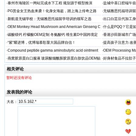
·
泰州市海陵区一闸站完成水下工程 规划源于模型推演
·
盐城中喜口腔端午齿
礼，种出健康长寿牙
·
PG赏金女王热血来袭！化身女海盗，踏上海上传奇之路
·
无锡雅思托福培训留
·
新航道无锡学校：无锡雅思托福留学培训的领军之选
·
出口白芸豆代加工身
贴牌
·
OEM Monkey Head Mushroom and American Ginseng C
·
什么是PQQ？它是
aps
·
碳酸镁钙 柠檬酸OEM定制 冬氨酸钙 维生素D中国跨境定
·
香港沙田新城市广场
制
·
“紫”耀进博，优博瑞慕彰显大国品牌自信！
·
提高孩子注意力 改善
·
Compound peptide gamma aminobutyric acid ointment
·
OEM Processing Man
·
燕窝胶原蛋白口服液 玻尿酸烟酰胺胶原蛋白肽饮品OEM贴
·
好身材食品不拉肚子
牌
相关评论
暂时还没有评论
发表我的评论
大名：