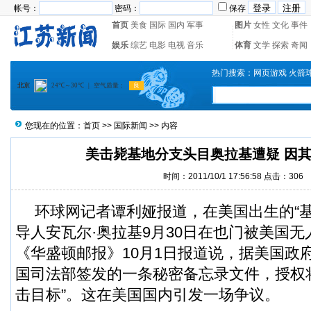
帐号：
密码：
保存
首页
美食
国际
国内
军事
图片
女性
文化
事件
娱乐
综艺
电影
电视
音乐
体育
文学
探索
奇闻
热门搜索：
网页游戏
火箭
您现在的位置：
首页
>>
国际新闻
>> 内容
美击毙基地分支头目奥拉基遭疑 因
时间：2011/10/1 17:56:58 点击：
306
环球网记者谭利娅报道，在美国出生的“基
导人安瓦尔·奥拉基9月30日在也门被美国
《华盛顿邮报》10月1日报道说，据美国政
国司法部签发的一条秘密备忘录文件，授权
击目标”。这在美国国内引发一场争议。