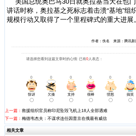
美国总统奥巴马30日就奥拉基当天在也
讲话时称，奥拉基之死标志着击溃“基地”组
规模行动又取得了一个里程碑式的重大进展
作者：佚名 来源：腾讯新
请选择您看到这篇文章时的心情: 已有
0
人表态：
0
0
0
0
0
0
惊讶
欠揍
支持
很棒
愤怒
搞笑
上一篇：
救援组织官员称印尼坠毁飞机上18人全部遇难
下一篇：
梅德韦杰夫：不谋求连任因普京在俄最有威信
相关文章