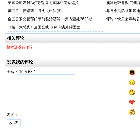
·
美国公司发射“龙”飞船 首向国际空间站运货
·
澳洲连环并购 兖州煤
·
英国公主新婚两个月丈夫出轨(图)
·
粤首个消防培训基地
·
全国公安交管部门节前整治酒驾 一天内查处3623起
·
评论：快乐女声与公
·
《第一大总统》全国公映 保剑锋演外科医生
相关评论
暂时还没有评论
发表我的评论
大名：
内容：