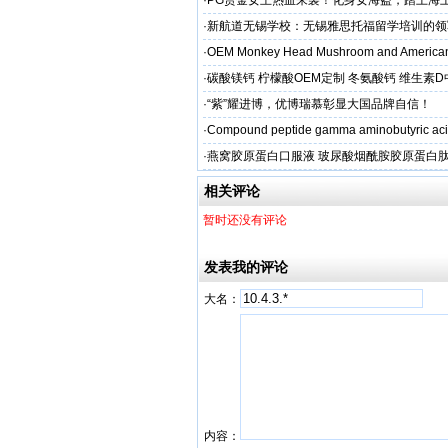
·
PG赏金女王热血来袭！化身女海盗，踏上海
·
新航道无锡学校：无锡雅思托福留学培训的领
·
OEM Monkey Head Mushroom and American
aps
·
碳酸镁钙 柠檬酸OEM定制 冬氨酸钙 维生素
制
·
“紫”耀进博，优博瑞慕彰显大国品牌自信！
·
Compound peptide gamma aminobutyric aci
·
燕窝胶原蛋白口服液 玻尿酸烟酰胺胶原蛋白肽
牌
相关评论
暂时还没有评论
发表我的评论
大名：
内容：