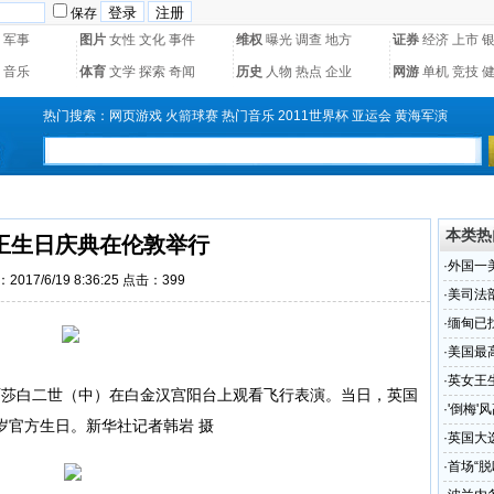
保存
军事
图片
女性
文化
事件
维权
曝光
调查
地方
证券
经济
上市
音乐
体育
文学
探索
奇闻
历史
人物
热点
企业
网游
单机
竞技
热门搜索：
网页游戏
火箭球赛
热门音乐
2011世界杯
亚运会
黄海军演
本类热
王生日庆典在伦敦举行
·
外国一
2017/6/19 8:36:25 点击：
399
·
美司法
·
缅甸已
·
美国最
令
·
英女王
莎白二世（中）在白金汉宫阳台上观看飞行表演。当日，英国
·
'倒梅'
岁官方生日。新华社记者韩岩 摄
·
英国大
·
首场“脱