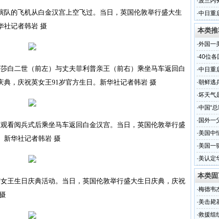
·
波兰内
队的飞机从白金汉宫上空飞过。当日，英国伦敦举行盛大生
·
中日重
华社记者韩岩 摄
本类推
·
外国一
·
40位
莎白二世（前左）与丈夫菲利普亲王（前右）乘坐马车返回白
·
中日重
典，庆祝英女王91岁官方生日。新华社记者韩岩 摄
·
朝鲜逃
·
坏天气
·
中国“总
·
国外一
观看阅兵式后乘坐马车返回白金汉宫。当日，英国伦敦举行盛
·
美国中
。新华社记者韩岩 摄
·
美国一
·
美认定
本类固
女王生日庆典活动。当日，英国伦敦举行盛大生日庆典，庆祝
·
梅德韦
摄
·
美击毙
·
救援组