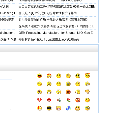
上传奇之路
·
无锡雅思托福培训留学机构——新航道无锡学校
军之选
·
出口白芸豆代加工身材管理阻断碳水定制60粒一条龙OEM
贴牌
 Ginseng C
·
什么是PQQ？它是如何提升女性私护保养的
D中国跨境定
·
香港沙田新城市广场 全球最大乐高版《清明上河图》
·
提高孩子注意力 改善多动症 促进大脑发育 OEM贴牌代工
d ointment
·
OEM Processing Manufacturer for Shugan Li Qi Gao Z
饮品OEM贴
·
好身材食品不拉肚子儿童减重玉葱片火爆招商