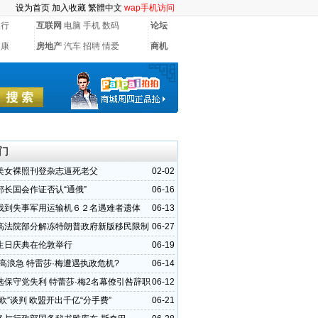
设为首页
加入收藏
繁體中文
wap手机访问
银行
互联网
电脑
手机
数码
论坛
健康
房地产
汽车
招聘
情爱
商机
门
美女裸照刊登杂志逼死老父
02-02
部长国会作证否认“通俄”
06-16
找到失事军用运输机６２名遇难者遗体
06-13
高法院部分解冻特朗普政府新版移民限制
06-27
生日庆典在伦敦举行
06-19
风高浪急 特雷莎·梅遭遇执政危机?
06-14
选保守党失利 特蕾莎·梅2名幕僚引咎辞职
06-12
欧”谈判 欧盟开出千亿“分手费”
06-21