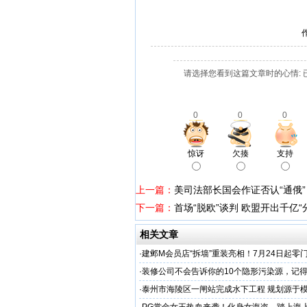
请选择您看到这篇文章时的心情: 
0
0
0
惊讶
欠揍
支持
上一篇：
美司法部长国会作证否认“通俄”
下一篇：
首场“脱欧”谈判 欧盟开出千亿“
相关文章
·
建邺M会员店“拆墙”重装亮相！7月24日起零
·
装修公司不会告诉你的10个隐形污染源，记
·
泰州市海陵区一闸站完成水下工程 规划源于