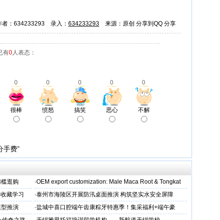
作者：634233293 录入：
634233293
来源：原创
分享到QQ
分享
已有
0
人表态：
0
0
0
0
0
很棒
愤怒
搞笑
恶心
不解
分手费”
门槛逛购
·
OEM export customization: Male Maca Root & Tongkat
得收藏学习
·
泰州市海陵区开展防汛桌面推演 构筑坚实水安全屏障
模型推演
·
盐城中喜口腔端午齿康粽牙特惠季！集采福利+端午豪
礼，种出健康长寿牙！