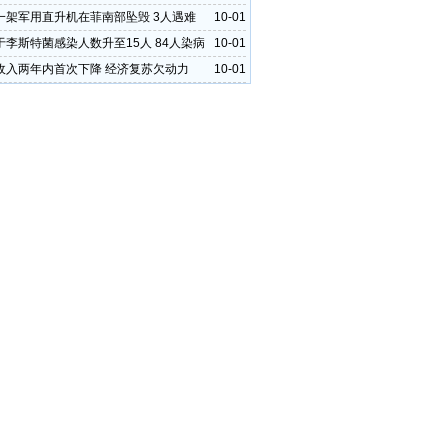
一架军用直升机在菲南部坠毁 3人遇难
10-01
于李斯特菌感染人数升至15人 84人染病
10-01
收入两年内首次下降 经济复苏欠动力
10-01