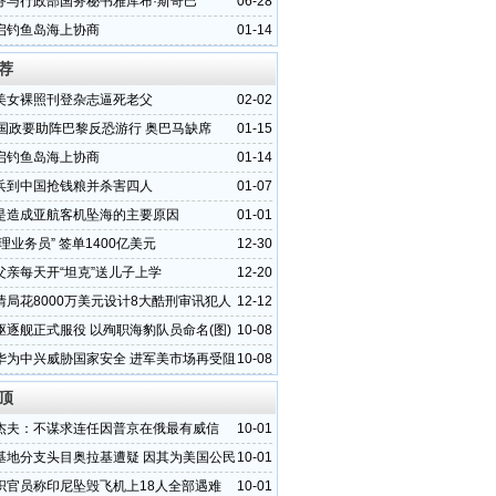
务与行政部国务秘书雅库布·斯奇巴
06-28
启钓鱼岛海上协商
01-14
荐
美女裸照刊登杂志逼死老父
02-02
各国政要助阵巴黎反恐游行 奥巴马缺席
01-15
启钓鱼岛海上协商
01-14
兵到中国抢钱粮并杀害四人
01-07
是造成亚航客机坠海的主要原因
01-01
理业务员” 签单1400亿美元
12-30
父亲每天开“坦克”送儿子上学
12-20
情局花8000万美元设计8大酷刑审讯犯人
12-12
驱逐舰正式服役 以殉职海豹队员命名(图)
10-08
华为中兴威胁国家安全 进军美市场再受阻
10-08
顶
杰夫：不谋求连任因普京在俄最有威信
10-01
基地分支头目奥拉基遭疑 因其为美国公民
10-01
织官员称印尼坠毁飞机上18人全部遇难
10-01