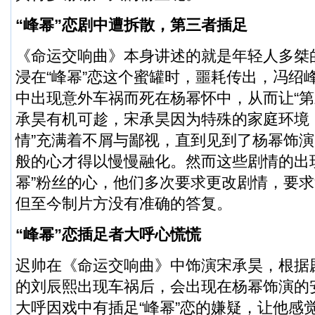
“峰幂”恋剧中遭拆散，第三者插足
《命运交响曲》本身讲述的就是年轻人多桀
浸在“峰幂”恋这个蜜罐时，噩耗传出，冯绍
中出现意外车祸而死在杨幂怀中，从而让“第
承昊有机可趁，宋承昊因为特殊的家庭环境，对
情”充满着不屑与鄙视，直到见到了杨幂饰
般的心才得以慢慢融化。然而这些剧情的出
幂”粉丝的心，他们多次要求更改剧情，要求
但至今制片方没有准确的答复。
“峰幂”恋插足者大呼心慌慌
迟帅在《命运交响曲》中饰演宋承昊，根据
的刘辰熙出现车祸后，会出现在杨幂饰演的
大呼因戏中有插足“峰幂”恋的嫌疑，让他感