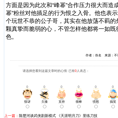
方面是因为此次和“峰幂”合作压力很大而造
幂”粉丝对他插足的行为恨之入骨。他也表
个玩世不恭的公子哥，其实在他放荡不羁的
颗真挚而脆弱的心，不管怎样他都将一如既
色。
作者：佚名 来源：不
请选择您看到这篇文章时的心情: 已有
0
人表态：
0
0
0
0
0
0
惊讶
欠揍
支持
很棒
愤怒
搞笑
上一篇：
陈楚河谈武侠剧新模式 《天涯明月刀》里练刀技