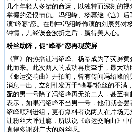
几个年轻人多桀的命运，以独特而深刻的视
掌握的爱恨情仇。冯绍峰、杨幂继《宫》后
演“峰幂”恋。在剧中冯绍峰饰演的刘辰熙对
钟情，几经误会波折之后，赢得美人心。
粉丝助阵，促“峰幂”恋再现荧屏
《宫》的热播让冯绍峰、杨幂成为了荧屏黄金
此而来。此次两人的成功再度牵手，最大功
《命运交响曲》开拍前，曾有传闻冯绍峰的
消息一出，立刻引发万千“峰幂”粉丝的不满
配的男一号除了冯绍峰再无第二人，甚至有
表示，如果冯绍峰不当男一号，他们就会罢
绍峰顺利进组，更有爆料者说两人在片场无
让粉丝大呼过瘾，所以说《命运交响曲》中的
真得多谢谢广大的粉丝呢。