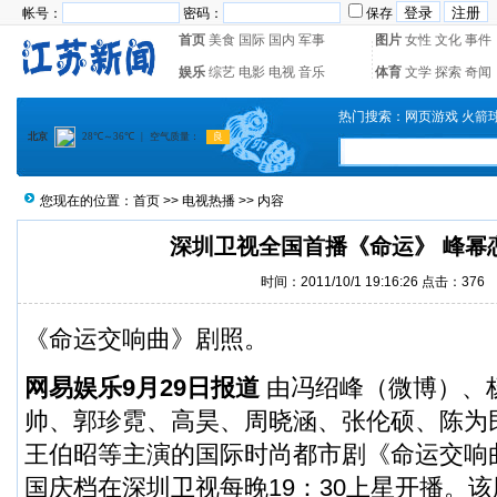
帐号：
密码：
保存
首页
美食
国际
国内
军事
图片
女性
文化
事件
娱乐
综艺
电影
电视
音乐
体育
文学
探索
奇闻
热门搜索：
网页游戏
火箭
您现在的位置：
首页
>>
电视热播
>> 内容
深圳卫视全国首播《命运》 峰幂
时间：2011/10/1 19:16:26 点击：
376
《命运交响曲》剧照。
网易娱乐9月29日报道
由冯绍峰（
微博
）、
帅、郭珍霓、高昊、周晓涵、张伦硕、陈为
王伯昭等主演的国际时尚都市剧《命运交响曲
国庆档在深圳卫视每晚19：30上星开播。