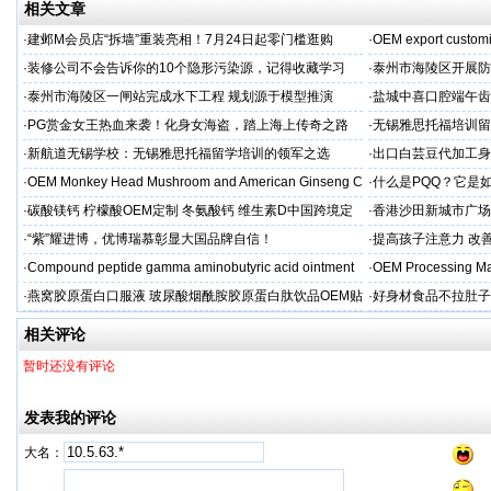
相关文章
·
建邺M会员店“拆墙”重装亮相！7月24日起零门槛逛购
·
OEM export customi
·
装修公司不会告诉你的10个隐形污染源，记得收藏学习
·
泰州市海陵区开展防
·
泰州市海陵区一闸站完成水下工程 规划源于模型推演
·
盐城中喜口腔端午齿
礼，种出健康长寿牙
·
PG赏金女王热血来袭！化身女海盗，踏上海上传奇之路
·
无锡雅思托福培训留
·
新航道无锡学校：无锡雅思托福留学培训的领军之选
·
出口白芸豆代加工身
贴牌
·
OEM Monkey Head Mushroom and American Ginseng C
·
什么是PQQ？它是
aps
·
碳酸镁钙 柠檬酸OEM定制 冬氨酸钙 维生素D中国跨境定
·
香港沙田新城市广场
制
·
“紫”耀进博，优博瑞慕彰显大国品牌自信！
·
提高孩子注意力 改善
·
Compound peptide gamma aminobutyric acid ointment
·
OEM Processing Man
·
燕窝胶原蛋白口服液 玻尿酸烟酰胺胶原蛋白肽饮品OEM贴
·
好身材食品不拉肚子
牌
相关评论
暂时还没有评论
发表我的评论
大名：