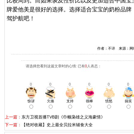
比较周到。而如果谈及性价比以及更加适合中国宝
牌爱他美是很好的选择。选择适合宝宝的奶粉品牌
驾护航吧！
作者：不详 来源：网
请选择您看到这篇文章时的心情: 已有
0
人表态：
0
0
0
0
0
0
惊讶
欠揍
支持
很棒
愤怒
搞笑
上一篇：
东方卫视首播TVB剧《巾帼枭雄之义海豪情》
下一篇：
【绝对收藏】史上最全贝拉米辅食大全