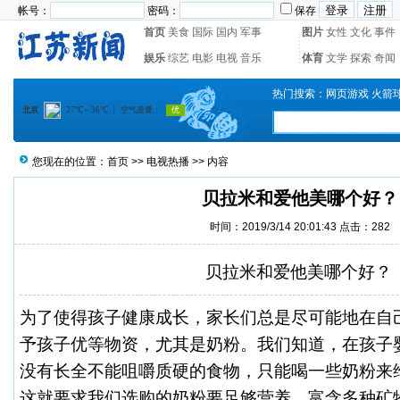
帐号：
密码：
保存
首页
美食
国际
国内
军事
图片
女性
文化
事件
娱乐
综艺
电影
电视
音乐
体育
文学
探索
奇闻
热门搜索：
网页游戏
火箭
您现在的位置：
首页
>>
电视热播
>> 内容
贝拉米和爱他美哪个好？
时间：2019/3/14 20:01:43 点击：
282
贝拉米和爱他美哪个好？
为了使得孩子健康成长，家长们总是尽可能地在自
予孩子优等物资，尤其是奶粉。我们知道，在孩子
没有长全不能咀嚼质硬的食物，只能喝一些奶粉来
这就要求我们选购的奶粉要足够营养，富含多种矿