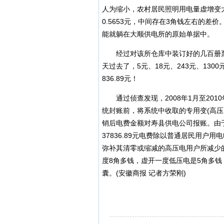
人为缩小，农村居民照明用电量虚增变大
0.5653元，中间存在3角钱左右的
能就躺在大顺供电所的原始单据中。
经过对该所仓库中装订好的几百册票
天过去了，5元、18元、243元、13
836.89元！
通过侦查发现，2008年1月至201
统封账前，将系统中收取的专用变(高
销后电费金额对寿县供电公司报账。由
37836.89元电费除以普通居民用
弥补其清零或缩减的高压电用户所减少
度8角多钱，虚开一度低压电是5角多钱，
囊。(安徽商报 记者方荣刚)