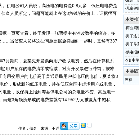
查
·
温州一
。供电公司人员说，高压电的电费是0.8元多，低压电电费是
属实
·
儿童健
差价。侦查人员断定，问题可能就出在这3角钱的差价上，证据很可
工厂华
本类推
·
商业间
据一页页查看，终于发现一张票据中有涂改数字的痕迹，多
·
男子逃
00元……当侦查人员将这些问题票据金额加到一起时，竟然有337
·
男子修
·
供电报
·
5名中
0年7月期间，夏某先开发票向用户收取电费，然后在计算机系
查
压电)用户预存的电费清零或缩减，对所开发票进行冲销，按冲
本类固
于专用变用户的电价高于普通居民用户低电压的电价，夏某将3
没有
户用电电价，形成新的低压电量，并在低压台区中虚增用户或电量，
的电量，以保持上报到寿县供电公司的总电量不变。高压电一
而这3角钱所形成的电费差就有14.952万元被夏某中饱私
作者：佚名 来源：不详