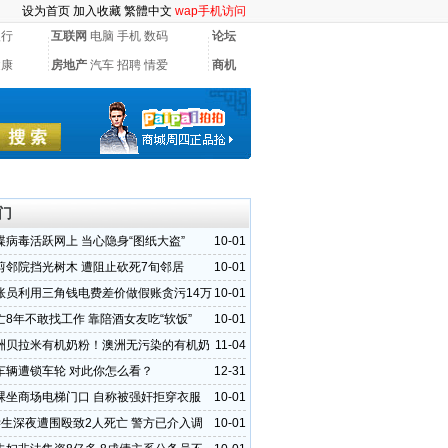
设为首页
加入收藏
繁體中文
wap手机访问
银行
互联网
电脑
手机
数码
论坛
健康
房地产
汽车
招聘
情爱
商机
门
谍病毒活跃网上 当心隐身“图纸大盗”
10-01
剪邻院挡光树木 遭阻止砍死7旬邻居
10-01
账员利用三角钱电费差价做假账贪污14万
10-01
亡8年不敢找工作 靠陪酒女友吃“软饭”
10-01
洲贝拉米有机奶粉！澳洲无污染的有机奶
11-04
车辆遭锁车轮 对此你怎么看？
12-31
裸坐商场电梯门口 自称被强奸拒穿衣服
10-01
学生深夜遭围殴致2人死亡 警方已介入调
10-01