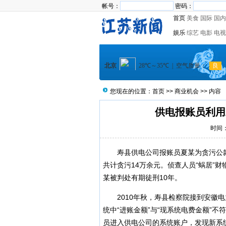
帐号：
密码：
首页
美食
国际
国内
娱乐
综艺
电影
电视
您现在的位置：
首页
>>
商业机会
>> 内容
供电报账员利用
时间：2
寿县供电公司报账员夏某为贪污公款
共计贪污14万余元。侦查人员“蜗居”
某被判处有期徒刑10年。
2010年秋，寿县检察院接到安徽电
统中“进账金额”与“现系统电费金额”
员进入供电公司的系统账户，发现新系