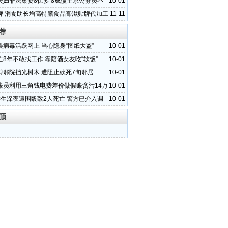
夫妇非法集资8亿多 8成债主系公务员不
10-01
脾 消食助长增高特膳食品膏滋贴牌代加工
11-11
源晨泰
荐
谍病毒活跃网上 当心隐身“图纸大盗”
10-01
亡8年不敢找工作 靠陪酒女友吃“软饭”
10-01
剪邻院挡光树木 遭阻止砍死7旬邻居
10-01
账员利用三角钱电费差价做假账贪污14万
10-01
学生深夜遭围殴致2人死亡 警方已介入调
10-01
顶