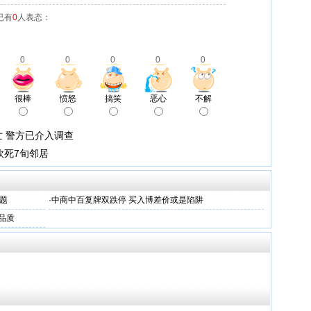
已有
0
人表态：
0
0
0
0
0
很棒
愤怒
搞笑
恶心
不解
亡 警方已介入调查
砍死7旬邻居
题
·
中商中百复牌双跌停 买入博差价或是陷阱
品质