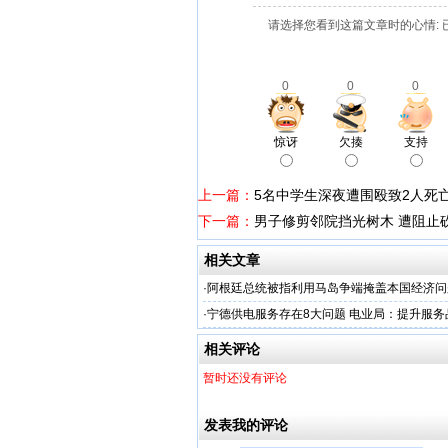
请选择您看到这篇文章时的心情: 
0
0
0
惊讶
欠揍
支持
上一篇：
5名中学生深夜遭围殴致2人死
下一篇：
男子修剪邻院挡光树木 遭阻止
相关文章
·
阿根廷总统被指利用马岛争端掩盖本国经济问
·
宁德供电服务存在8大问题 电业局：提升服务
相关评论
暂时还没有评论
发表我的评论