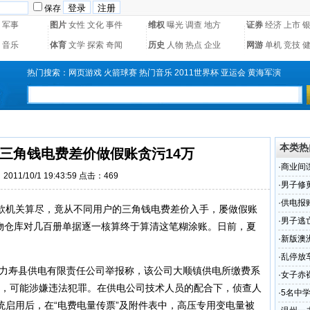
保存
军事
图片
女性
文化
事件
维权
曝光
调查
地方
证券
经济
上市
音乐
体育
文学
探索
奇闻
历史
人物
热点
企业
网游
单机
竞技
热门搜索：
网页游戏
火箭球赛
热门音乐
2011世界杯
亚运会
黄海军演
本类热
三角钱电费差价做假账贪污14万
·
商业间
011/10/1 19:43:59 点击：
469
·
男子修
·
供电报
机关算尽，竟从不同用户的三角钱电费差价入手，屡做假账
·
男子逃
财物仓库对几百册单据逐一核算终于算清这笔糊涂账。日前，夏
·
新版澳
粉！
·
乱停放
力寿县供电有限责任公司举报称，该公司大顺镇供电所缴费系
·
女子赤
不符，可能涉嫌违法犯罪。在供电公司技术人员的配合下，侦查人
(图)
·
5名中
统启用后，在“电费电量传票”及附件表中，高压专用变电量被