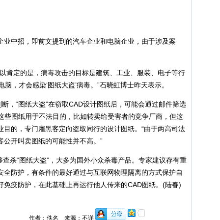
业中招，即前文提到的汽车企业和电脑企业，由于涉及案
以肯定的是，病毒攻击的目标是建筑、工业、服装、电子等行
的电脑，才会感染‘图纸大盗’病毒。”石晓虹博士昨天表示。
，“图纸大盗”在窃取CAD设计图纸后，可能会通过邮件筛选
将这些图纸用于不法目的，比如转卖给受害者的竞争厂商，但这
业目的，专门雇黑客定向盗取同行的设计图纸。“由于两高司法
客公开叫卖图纸的可能性并不高。”
够查杀“图纸大盗”，大多为国外小众杀毒产品。专家建议存有重
安全防护，有条件的最好通过与互联网物理隔离的方式保护自
免疫防护，在此基础上再运行他人传来的CAD图纸。(陆春)
作者：佚名 来源：不详