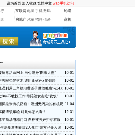
设为首页
加入收藏
繁體中文
wap手机访问
银行
互联网
电脑
手机
数码
论坛
健康
房地产
汽车
招聘
情爱
商机
门
谍病毒活跃网上 当心隐身“图纸大盗”
10-01
剪邻院挡光树木 遭阻止砍死7旬邻居
10-01
账员利用三角钱电费差价做假账贪污14万
10-01
亡8年不敢找工作 靠陪酒女友吃“软饭”
10-01
洲贝拉米有机奶粉！澳洲无污染的有机奶
11-04
车辆遭锁车轮 对此你怎么看？
12-31
裸坐商场电梯门口 自称被强奸拒穿衣服
10-01
学生深夜遭围殴致2人死亡 警方已介入调
10-01