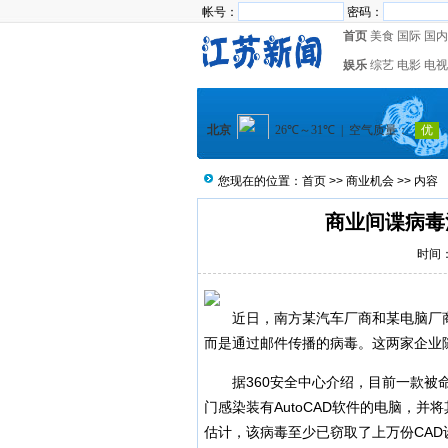
帐号：
密码：
首页
美食
国际
国内
娱乐
综艺
电影
电视
您现在的位置：
首页
>>
商业机会
>> 内容
商业间谍病毒
时间：2
近日，南方某汽车厂商和某电脑厂商的
而是通过邮件传播的病毒。这两家企业
据360安全中心介绍，目前一款被命
门感染装有AutoCAD软件的电脑，
估计，该病毒至少已窃取了上万份CAD