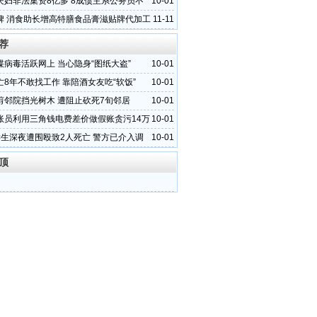
夫妇非法集资8亿多 8成债主系公务员不
10-01
脾 消食助长增高特膳食品膏滋贴牌代加工
11-11
源晨泰
荐
谍病毒活跃网上 当心隐身“图纸大盗”
10-01
亡8年不敢找工作 靠陪酒女友吃“软饭”
10-01
剪邻院挡光树木 遭阻止砍死7旬邻居
10-01
账员利用三角钱电费差价做假账贪污14万
10-01
学生深夜遭围殴致2人死亡 警方已介入调
10-01
顶