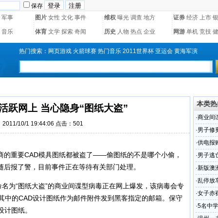
保存
军事
图片
女性
文化
事件
维权
曝光
调查
地方
证券
经济
上市
音乐
体育
文学
探索
奇闻
历史
人物
热点
企业
网游
单机
竞技
热门搜索：
网页游戏
火箭球赛
热门音乐
2011世界杯
亚运会
黄海军演
本类热
活跃网上 当心隐身“图纸大盗”
·
商业间
011/10/1 19:44:06 点击：
501
·
男子修
·
供电报
重要CAD模具图纸都被盗了——偷图纸的不是哪个小偷，
·
男子逃
随后报了警，目前事件正在等待有关部门处理。
·
新版澳
粉！
·
乱停放
名为“图纸大盗”的商业间谍型病毒正在网上爆发，该病毒会专
·
女子赤
并将其中的CAD设计图纸作为邮件附件发到黑客指定的邮箱。保守
(图)
·
5名中
设计图纸。