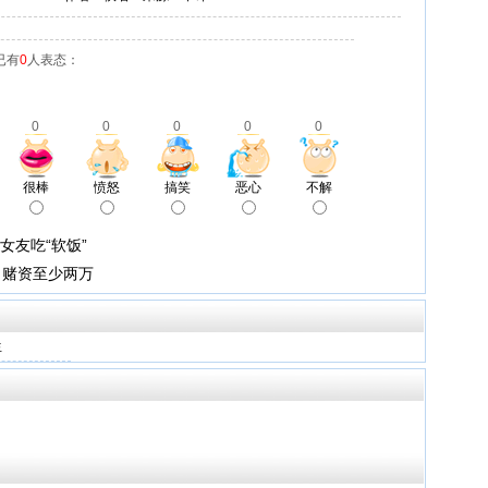
已有
0
人表态：
0
0
0
0
0
很棒
愤怒
搞笑
恶心
不解
女友吃“软饭”
 赌资至少两万
生