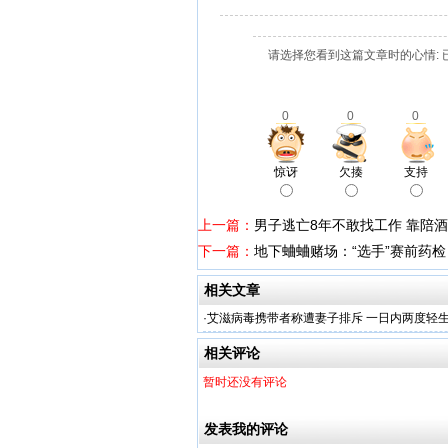
请选择您看到这篇文章时的心情: 
0
0
0
惊讶
欠揍
支持
上一篇：
男子逃亡8年不敢找工作 靠陪酒
下一篇：
地下蛐蛐赌场：“选手”赛前药检
相关文章
·
艾滋病毒携带者称遭妻子排斥 一日内两度轻
相关评论
暂时还没有评论
发表我的评论