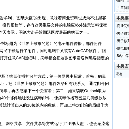
查
·
温州一
属实
·
儿童健
工厂华
牟利，‘图纸大盗’的出现，意味着商业资料也成为不法黑客
本类推
、模具图档等，存有这类重要文件的电脑应格外注意资料保密
·
商业间
士昨天表示，图纸大盗是近期活跃度最高的病毒之一。
·
男子逃
·
男子修
封标题为《世界上最难的题》的电子邮件传播，邮件附件
·
供电报
有网民下载运行了附件，同时电脑中又装有AutoCAD软件，“图
·
5名中
打开任意CAD图纸时，病毒都会把这张图纸发送到黑客指定的
查
本类固
没有
释了病毒传播扩散的方式：第一位网民中招后，首先，病毒
邮件地址，把《世界上最难的题》邮件发给所有联系人，通过邮件附
的病毒，再去感染下一个受害者；第二，如果读取Outlook联系
向40个邮件地址发送病毒邮件，使病毒传播范围呈几何级数放
算法计算出来的10位以内的数值，再加上特定邮箱的后缀作为
盘、网络共享、文件共享等方式运行了“图纸大盗”，也会感染这