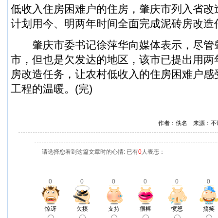
低收入住房困难户的住房，肇庆市列入省改造
计划用今、明两年时间全面完成泥砖房改造
肇庆市委书记徐萍华向媒体表示，尽管
市，但也是欠发达的地区，该市已提出用两
房改造任务，让农村低收入的住房困难户感
工程的温暖。(完)
作者：佚名 来源：不
请选择您看到这篇文章时的心情: 已有
0
人表态：
0
0
0
0
0
0
惊讶
欠揍
支持
很棒
愤怒
搞笑