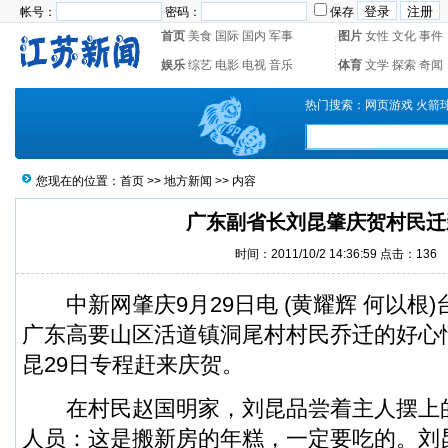
帐号：
密码：
保存
首页
美食
国际
国内
军事
图片
女性
文化
事件
娱乐
综艺
电影
电视
音乐
体育
文学
探索
奇闻
热门搜索：
网页游戏
火箭
您现在的位置：
首页
>>
地方新闻
>> 内容
广东副省长刘昆肇庆贺村民迁
时间：2011/10/2 14:36:59 点击：
136
中新网肇庆9月29日电 (黄耀辉 何以根)
广东高要山区活道镇洞尾村村民乔迁的好心
昆29日专程赶来庆贺。
在村民赵国明家，刘昆品尝着主人摆上
人员：这是搬新房的年糕，一定要吃的。刘