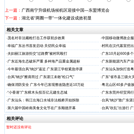
上一篇：
广西南宁升级机场候机区迎接中国—东盟博览会
下一篇：
湖北省“两圈一带”一体化建设成效初显
相关文章
·
茂名对非法藏枪打击工作获初步效果
·
中国移动微博政企服
·
幸福广东丛书首发启动 关切民众幸福
·
村民在汉代墓室挖出
·
夫妇丽江旅游拒交“过路费”被村民殴打
·
广东10月起600多
·
广东近海生态破坏严重 多种海产品重金属超标
·
广东新能源汽车产业
·
今年最强台风“纳沙”逼近 广东湛江学校紧急停课
·
广东汕头加快打造粤
·
台风“纳沙”擦肩而过 广东湛江未敢“松口气”
·
广东“省市县三级火
·
确保消防安全 广东今年已发现整改隐患近10万处
·
粤北山区40多户畲
·
“小香港”广东樟木头投百亿元建生态城
·
广东东莞外经贸局行
·
广东汕头：韩江出海口水域非法栈桥开始拆除
·
台风“纳沙”致广东湛
·
第六届中国岭南美食文化节在广东顺德开幕
·
台风“吹乱”出游行
相关评论
暂时还没有评论