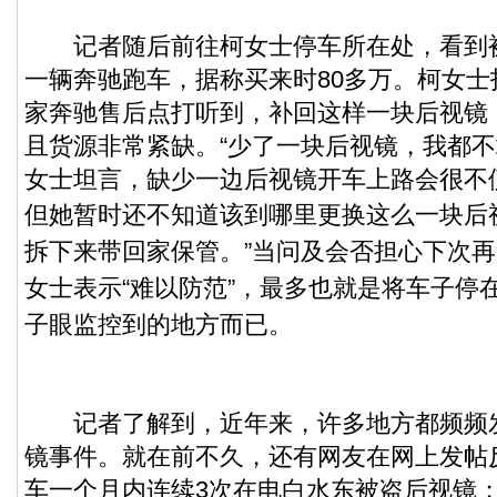
记者随后前往柯女士停车所在处，看到
一辆奔驰跑车，据称买来时80多万。柯女
家奔驰售后点打听到，补回这样一块后视镜，
且货源非常紧缺。“少了一块后视镜，我都不
女士坦言，缺少一边后视镜开车上路会很不
但她暂时还不知道该到哪里更换这么一块后
拆下来带回家保管。”当问及会否担心下次
女士表示“难以防范”，最多也就是将车子停
子眼监控到的地方而已。
记者了解到，近年来，许多地方都频频
镜事件。就在前不久，还有网友在网上发帖
车一个月内连续3次在电白水东被盗后视镜