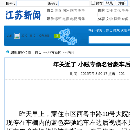
帐号：
密码：
保存
首页
美食
国际
国内
军事
图片
女性
文化
事件
娱乐
综艺
电影
电视
音乐
体育
文学
探索
奇闻
热门搜索：
网页游戏
火箭
您现在的位置：
首页
>>
地方新闻
>> 内容
年关近了 小贼专偷名贵豪车
时间：2015/2/6 8:50:17 点击：
201
昨天早上，家住市区西粤中路10号大院
现停在车棚内的蓝色奔驰跑车左边
后视镜
不