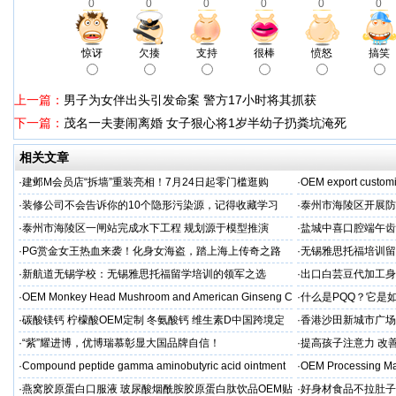
0
0
0
0
0
0
惊讶
欠揍
支持
很棒
愤怒
搞笑
上一篇：
男子为女伴出头引发命案 警方17小时将其抓获
下一篇：
茂名一夫妻闹离婚 女子狠心将1岁半幼子扔粪坑淹死
相关文章
·
建邺M会员店“拆墙”重装亮相！7月24日起零门槛逛购
·
OEM export customi
·
装修公司不会告诉你的10个隐形污染源，记得收藏学习
·
泰州市海陵区开展防
·
泰州市海陵区一闸站完成水下工程 规划源于模型推演
·
盐城中喜口腔端午齿
礼，种出健康长寿牙
·
PG赏金女王热血来袭！化身女海盗，踏上海上传奇之路
·
无锡雅思托福培训留
·
新航道无锡学校：无锡雅思托福留学培训的领军之选
·
出口白芸豆代加工身
贴牌
·
OEM Monkey Head Mushroom and American Ginseng C
·
什么是PQQ？它是
aps
·
碳酸镁钙 柠檬酸OEM定制 冬氨酸钙 维生素D中国跨境定
·
香港沙田新城市广场
制
·
“紫”耀进博，优博瑞慕彰显大国品牌自信！
·
提高孩子注意力 改善
·
Compound peptide gamma aminobutyric acid ointment
·
OEM Processing Man
·
燕窝胶原蛋白口服液 玻尿酸烟酰胺胶原蛋白肽饮品OEM贴
·
好身材食品不拉肚子