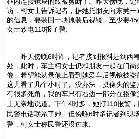
框内连接镜块的线被剪断了。昨天傍晚，记
访，柯女士告诉记者，据她托朋友向东莞一
的信息，要装回一块原装后视镜，至少要45
女士致电110报了警。
昨天傍晚6时许，记者接到报料赶到西粤
处，此时，车主柯女士仍和朋友一起在门岗
像，希望能从录像上看到她爱车后视镜被盗
这儿看了几个小时了。没办法，摄像头的监
有很多死角，我的车只有右边一部分在摄像
士无奈地说道。
下午4时多，她打110报警
民警电话联系了她，但傍晚6时多记者到现
警，柯女士称民警还没过来。