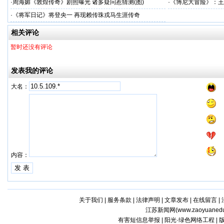
·
周海媚《敦煌传奇》剧照曝光 诸多疑问惹猜测(图)
·
《博尼大冒险》：王
·
《将军日记》将登央一 再现赖传珠戎马生涯传奇
相关评论
暂时还没有评论
发表我的评论
大名：
内容：
关于我们
|
服务条款
|
法律声明
|
文章发布
|
在线留言
|
江苏新闻网(
www.zaoyuaned
有害短信息举报 | 阳光·绿色网络工程 |