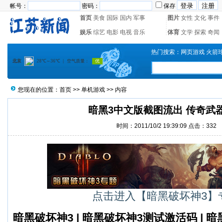
帐号：
密码：
保存
首页
美食
国际
国内
军事
图片
女性
文化
事件
娱乐
综艺
电影
电视
音乐
体育
文学
探索
奇闻
热门搜索：
网页游戏
火箭
您现在的位置：
首页
>>
单机游戏
>> 内容
暗黑3中文版截图流出 传奇武
时间：2011/10/2 19:39:09 点击：
332
点击进入【暗黑破坏神3】
暗黑破坏神3
|
暗黑破坏神3测试激活码
|
暗