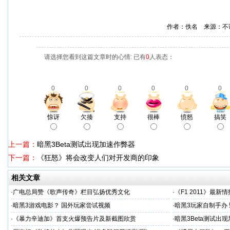
作者：佚名 来源：不
请选择您看到这篇文章时的心情: 已有
0
人表态：
0
0
0
0
0
0
惊讶
欠揍
支持
很棒
愤怒
搞笑
上一篇：
暗黑3Beta测试出现加速作弊器
下一篇：
《狂怒》将会改变人们对开发商的印象
相关文章
·
广电总局赞《歌声传奇》栏目弘扬优秀文化
·
《F1 2011》最新
·
暗黑3游戏电影？ 国外玩家尝试视频
·
暗黑3玩家自制手办
·
《暴力辛迪加》首支火爆预告片及新截图欣赏
·
暗黑3Beta测试出