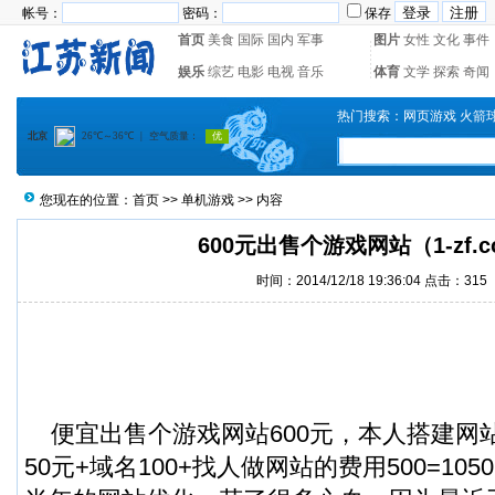
帐号：
密码：
保存
首页
美食
国际
国内
军事
图片
女性
文化
事件
娱乐
综艺
电影
电视
音乐
体育
文学
探索
奇闻
热门搜索：
网页游戏
火箭
您现在的位置：
首页
>>
单机游戏
>> 内容
600元出售个游戏网站（1-zf.
时间：2014/12/18 19:36:04 点击：
315
便宜出售个游戏网站600元，本人搭建网
50元+域名100+找人做网站的费用500=1