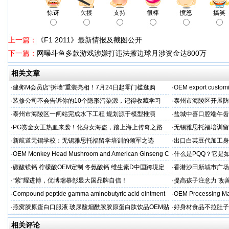
惊讶
欠揍
支持
很棒
愤怒
搞笑
上一篇：
《F1 2011》最新情报及截图公开
下一篇：
网曝斗鱼多款游戏涉嫌打违法擦边球月涉资金达800万
相关文章
·
建邺M会员店“拆墙”重装亮相！7月24日起零门槛逛购
·
OEM export customi
·
装修公司不会告诉你的10个隐形污染源，记得收藏学习
·
泰州市海陵区开展防
·
泰州市海陵区一闸站完成水下工程 规划源于模型推演
·
盐城中喜口腔端午齿
礼，种出健康长寿牙
·
PG赏金女王热血来袭！化身女海盗，踏上海上传奇之路
·
无锡雅思托福培训留
·
新航道无锡学校：无锡雅思托福留学培训的领军之选
·
出口白芸豆代加工身
贴牌
·
OEM Monkey Head Mushroom and American Ginseng C
·
什么是PQQ？它是
aps
·
碳酸镁钙 柠檬酸OEM定制 冬氨酸钙 维生素D中国跨境定
·
香港沙田新城市广场
制
·
“紫”耀进博，优博瑞慕彰显大国品牌自信！
·
提高孩子注意力 改善
·
Compound peptide gamma aminobutyric acid ointment
·
OEM Processing Man
·
燕窝胶原蛋白口服液 玻尿酸烟酰胺胶原蛋白肽饮品OEM贴
·
好身材食品不拉肚子
牌
相关评论