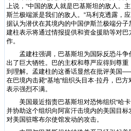
上说，“中国的敌人就是巴基斯坦的敌人。
斯兰极端派是我们的敌人。”马利克透露，
据认为潜伏在其境内的中国伊斯兰极端分子
建柱表示将通过情报提供和资金援助等对巴
作。
孟建柱强调，巴基斯坦为国际反恐斗争
出了巨大牺牲。巴的主权和尊严应得到尊重
到理解。孟建柱的这番话显然在批评美国—
在巴境内击毙“基地”组织头目本·拉丹，巴
表示强烈不满。
美国最近指责巴基斯坦对恐怖组织“哈卡
并协助这个组织向阿富汗击境内的美国目标
对美国驻喀布尔使馆发动的攻击。