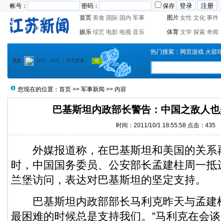
帐号：
密码：
保存
首页
美食
国际
国内
军事
图片
女性
文化
事件
娱乐
综艺
电影
电视
音乐
体育
文学
探索
奇闻
热门搜索：
网页游戏
火箭
您现在的位置：
首页
>>
军事新闻
>> 内容
巴基斯坦内政部长警告：中国之敌人也
时间：2011/10/1 18:55:58 点击：
435
外媒报道称，在巴基斯坦和美国的关系
时，中国国务委员、公安部长
孟建柱
周一抵
兰堡访问，表达对巴基斯坦的坚定支持。
巴基斯坦内政部部长马利克昨天与孟建柱
最困难的时候总是支持我们。”马利克在会