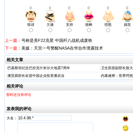
0
0
0
0
0
0
惊讶
欠揍
支持
很棒
愤怒
搞笑
上一篇：
号称是美F22克星 中国歼八战机成废铁
下一篇：
美媒：天宫一号警醒NASA在华合作泄露技术
相关文章
·
巴基斯坦纪念巴控克什米尔大地震7周年
·
卫生部原副部长殷大
·
澳贸易部长欢迎中国企业投资澳农业
·
内幕难辨：世界愕然
相关评论
暂时还没有评论
发表我的评论
大名：