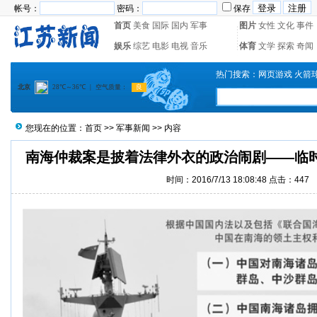
帐号：
密码：
保存
首页
美食
国际
国内
军事
图片
女性
文化
事件
娱乐
综艺
电影
电视
音乐
体育
文学
探索
奇闻
热门搜索：
网页游戏
火箭
您现在的位置：
首页
>>
军事新闻
>> 内容
南海仲裁案是披着法律外衣的政治闹剧——临
时间：2016/7/13 18:08:48 点击：
447