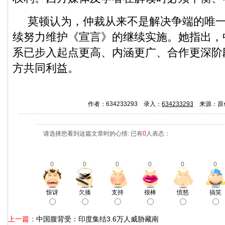
莫顿认为，仲裁从来不是解决争端的唯
续努力维护《宣言》的继续实施。她指出，
系已步入起点更高、内涵更广、合作更深阶
方共同利益。
作者：634233293 录入：
634233293
来源：原
请选择您看到这篇文章时的心情: 已有
0
人表态：
0
0
0
0
0
0
惊讶
欠揍
支持
很棒
愤怒
搞笑
上一篇：
中国腹背受：印度集结3.6万人威胁藏南