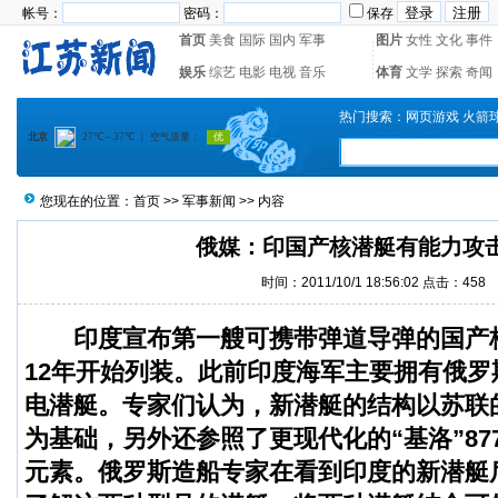
帐号：
密码：
保存
首页
美食
国际
国内
军事
图片
女性
文化
事件
娱乐
综艺
电影
电视
音乐
体育
文学
探索
奇闻
热门搜索：
网页游戏
火箭
您现在的位置：
首页
>>
军事新闻
>> 内容
俄媒：印国产核潜艇有能力攻
时间：2011/10/1 18:56:02 点击：
458
印度宣布第一艘可携带弹道导弹的国产
12年开始列装。此前印度海军主要拥有俄
电潜艇。专家们认为，新潜艇的结构以苏联的6
为基础，另外还参照了更现代化的“基洛”87
元素。俄罗斯造船专家在看到印度的新潜艇