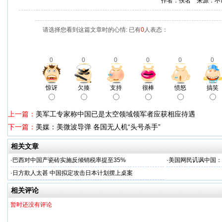
作者：佚名 来源：不
请选择您看到这篇文章时的心情: 已有
0
人表态：
0
0
0
0
0
0
惊讶
欠揍
支持
很棒
愤怒
搞笑
上一篇：
美军工专家称中国已是太空领域领军者应获相应待遇
下一篇：
美媒：美微波导弹 各国无人机“头号杀手”
相关文章
·
巴西对中国产瓷砖实施反倾销税率提至35%
·
美国网民讥讽中国：
·
日方欺人太甚 中国拟定攻击日本计划摆上桌案
相关评论
暂时还没有评论