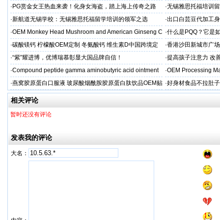
礼，种出健康长寿牙
·
PG赏金女王热血来袭！化身女海盗，踏上海上传奇之路
·
无锡雅思托福培训留
·
新航道无锡学校：无锡雅思托福留学培训的领军之选
·
出口白芸豆代加工身
贴牌
·
OEM Monkey Head Mushroom and American Ginseng C
·
什么是PQQ？它是
aps
·
碳酸镁钙 柠檬酸OEM定制 冬氨酸钙 维生素D中国跨境定
·
香港沙田新城市广场
制
·
“紫”耀进博，优博瑞慕彰显大国品牌自信！
·
提高孩子注意力 改善
·
Compound peptide gamma aminobutyric acid ointment
·
OEM Processing Man
·
燕窝胶原蛋白口服液 玻尿酸烟酰胺胶原蛋白肽饮品OEM贴
·
好身材食品不拉肚子
牌
相关评论
暂时还没有评论
发表我的评论
大名：