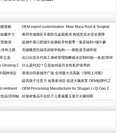
门槛逛购
·
OEM export customization: Male Maca Root & Tongkat
得收藏学习
·
泰州市海陵区开展防汛桌面推演 构筑坚实水安全屏障
模型推演
·
盐城中喜口腔端午齿康粽牙特惠季！集采福利+端午豪
礼，种出健康长寿牙！
上传奇之路
·
无锡雅思托福培训留学机构——新航道无锡学校
军之选
·
出口白芸豆代加工身材管理阻断碳水定制60粒一条龙OEM
贴牌
 Ginseng C
·
什么是PQQ？它是如何提升女性私护保养的
D中国跨境定
·
香港沙田新城市广场 全球最大乐高版《清明上河图》
·
提高孩子注意力 改善多动症 促进大脑发育 OEM贴牌代工
d ointment
·
OEM Processing Manufacturer for Shugan Li Qi Gao Z
饮品OEM贴
·
好身材食品不拉肚子儿童减重玉葱片火爆招商