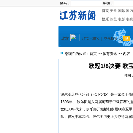
帐号：
密码：
首页
美食
国际
国内
娱乐
综艺
电影
电视
您现在的位置：
首页
>>
体育资讯
>> 内容
欧冠1/8决赛 
时间：2
波尔图足球俱乐部（FC Porto）是一家位
1893年。 波尔图是头两届葡萄牙甲级联赛的
世纪80年代末，俱乐部开始横扫多届联赛冠军
队，仅次于本菲卡。波尔图历史上共夺得两届欧