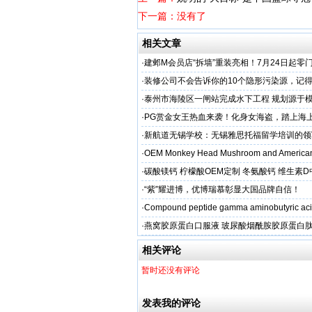
下一篇：没有了
相关文章
·
建邺M会员店“拆墙”重装亮相！7月24日起零
·
装修公司不会告诉你的10个隐形污染源，记
·
泰州市海陵区一闸站完成水下工程 规划源于
·
PG赏金女王热血来袭！化身女海盗，踏上海
·
新航道无锡学校：无锡雅思托福留学培训的领
·
OEM Monkey Head Mushroom and American
aps
·
碳酸镁钙 柠檬酸OEM定制 冬氨酸钙 维生素
制
·
“紫”耀进博，优博瑞慕彰显大国品牌自信！
·
Compound peptide gamma aminobutyric aci
·
燕窝胶原蛋白口服液 玻尿酸烟酰胺胶原蛋白肽
牌
相关评论
暂时还没有评论
发表我的评论