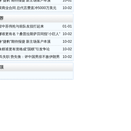
想成真
身“捷豹”期待报捷 新主场落户本溪
10-02
获商业合同 总代言费直冲5000万美元
10-02
荐
程中苏伟抡与前队友扭打起来
01-01
娜谁更有名？桑普拉斯萨芬同指“小巨人”
10-02
身“捷豹”期待报捷 新主场落户本溪
10-02
象棋谁更有资格成“国棋”引发争论
10-02
 兵失职 势失衡：评中国男排不敌伊朗男
10-02
顶