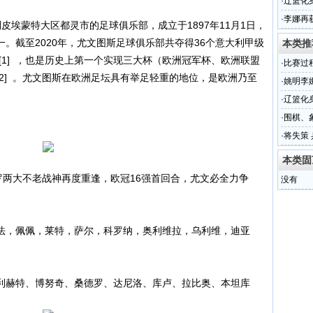
十年梦
·
辽篮化
·
李娜再
埃蒙特大区都灵市的足球俱乐部，成立于1897年11月1日，
。截至2020年，尤文图斯足球俱乐部共夺得36个意大利甲级
本类推
[1] ，也是历史上第一个实现三大杯（欧洲冠军杯、欧洲联盟
·
比赛过
[2] 。尤文图斯在欧洲足坛具有举足轻重的地位，是欧洲乃至
·
姚明李
·
辽篮化
·
围棋、
·
将失策
排
本类固
罗两大不老战神再度重逢，欧冠16强首回合，尤文必全力争
没有
法，佩佩，莱特，萨尔，科罗纳，奥利维拉，乌利维，迪亚
利赫特、博努奇、桑德罗、达尼洛、库卢、拉比奥、本坦库