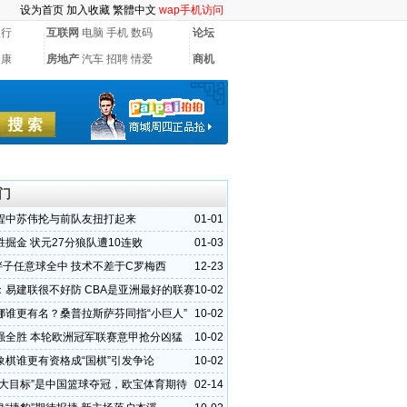
设为首页
加入收藏
繁體中文
wap手机访问
银行
互联网
电脑
手机
数码
论坛
健康
房地产
汽车
招聘
情爱
商机
门
程中苏伟抡与前队友扭打起来
01-01
掘金 状元27分狼队遭10连败
01-03
斤胖子任意球全中 技术不差于C罗梅西
12-23
：易建联很不好防 CBA是亚洲最好的联赛
10-02
娜谁更有名？桑普拉斯萨芬同指“小巨人”
10-02
强全胜 本轮欧洲冠军联赛意甲抢分凶猛
10-02
象棋谁更有资格成“国棋”引发争论
10-02
“大目标”是中国篮球夺冠，欧宝体育期待
02-14