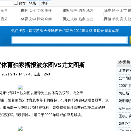
保存
军事
图片
女性
文化
事件
维权
曝光
调查
地方
证券
经济
上市
音乐
体育
文学
探索
奇闻
历史
人物
热点
企业
网游
单机
竞技
热门搜索：
网页游戏
火箭球赛
热门音乐
2011世界杯
亚运会
黄海军演
本类热
欧宝体育独家播报波尔图VS尤文图斯
·
比赛过
021/2/17 14:57:45 点击：
263
·
公牛险胜
·
200
于葡萄牙北部城市波尔图以足球为主的体育俱乐部，成立于
·
阿巴斯
盟主，随着葡萄牙体育及本菲卡的掘起，45年间只夺得4次联赛冠军。20
·
姚明李
。俱乐部一共夺得29项联赛锦标，是夺得葡萄牙联赛冠军第二多的球
·
意甲三
冠冠军。现时球队主场位于2003年建成的巨龙球场。
·
围棋、
·
姚明的