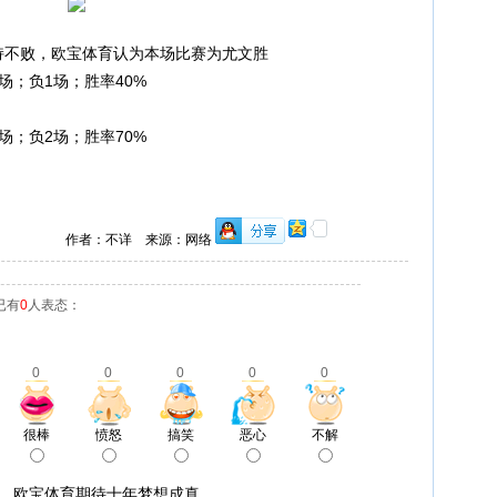
持不败，欧宝体育认为本场比赛为尤文胜
场；负1场；胜率40%
场；负2场；胜率70%
作者：不详 来源：网络
已有
0
人表态：
0
0
0
0
0
很棒
愤怒
搞笑
恶心
不解
冠，欧宝体育期待十年梦想成真