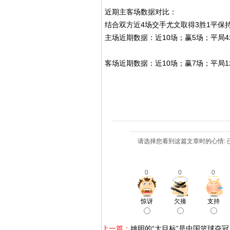
近期主客场数据对比：
结合双方近4场交手尤文取得3胜1平保
主场近期数据：近10场；赢5场；平局4
客场近期数据：近10场；赢7场；平局1
请选择您看到这篇文章时的心情: 
0
0
0
惊讶
欠揍
支持
上一篇：
姚明的“大目标”是中国篮球夺