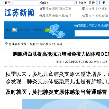
帐号：
密码：
保存
首页
美食
国际
国内
军事
图片
女性
文化
事件
娱乐
综艺
电影
电视
音乐
体育
文学
探索
奇闻
热门搜索：
网页游戏
火箭
您现在的位置：
首页
>>
综艺快报
>> 内容
胸腺蛋白肽提高抵抗力增强免疫力固体粉OE
时间：2023/10/26 18:07:23 点击：
106
秋季以来，多地儿童肺炎支原体感染增多，
诊发现，肺炎支原体感染患儿也是有所增加
及时就医，莫把肺炎支原体感染当普通感冒