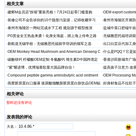
相关文章
·
建邺M会员店“拆墙”重装亮相！7月24日起零门槛逛购
·
OEM export customi
·
装修公司不会告诉你的10个隐形污染源，记得收藏学习
·
泰州市海陵区开展防
·
泰州市海陵区一闸站完成水下工程 规划源于模型推演
·
盐城中喜口腔端午齿
礼，种出健康长寿牙
·
PG赏金女王热血来袭！化身女海盗，踏上海上传奇之路
·
无锡雅思托福培训留
·
新航道无锡学校：无锡雅思托福留学培训的领军之选
·
出口白芸豆代加工身
贴牌
·
OEM Monkey Head Mushroom and American Ginseng C
·
什么是PQQ？它是
aps
·
碳酸镁钙 柠檬酸OEM定制 冬氨酸钙 维生素D中国跨境定
·
香港沙田新城市广场
制
·
“紫”耀进博，优博瑞慕彰显大国品牌自信！
·
提高孩子注意力 改善
·
Compound peptide gamma aminobutyric acid ointment
·
OEM Processing Man
·
燕窝胶原蛋白口服液 玻尿酸烟酰胺胶原蛋白肽饮品OEM贴
·
好身材食品不拉肚子
牌
相关评论
暂时还没有评论
发表我的评论
大名：