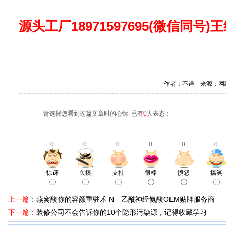
源头工厂18971597695(微信同号
作者：不详 来源：网
请选择您看到这篇文章时的心情: 已有
0
人表态：
0
0
0
0
0
0
惊讶
欠揍
支持
很棒
愤怒
搞笑
上一篇：
燕窝酸你的容颜重驻术 N—乙酰神经氨酸OEM贴牌服务商
下一篇：
装修公司不会告诉你的10个隐形污染源，记得收藏学习