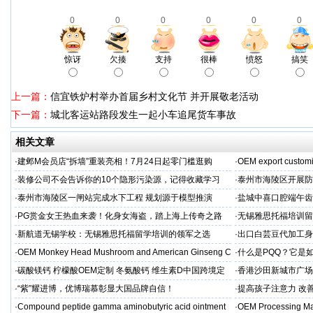
0
0
0
0
0
0
惊讶
欠揍
支持
很棒
愤怒
搞笑
上一篇：
信宜铁炉村举办首届乡村文化节 并开展敬老活动
下一篇：
城北客运站路段发生一起小车追尾货车事故
相关文章
·
建邺M会员店“拆墙”重装亮相！7月24日起零门槛逛购
·
OEM export customi
·
装修公司不会告诉你的10个隐形污染源，记得收藏学习
·
泰州市海陵区开展防
·
泰州市海陵区一闸站完成水下工程 规划源于模型推演
·
盐城中喜口腔端午齿
礼，种出健康长寿牙
·
PG赏金女王热血来袭！化身女海盗，踏上海上传奇之路
·
无锡雅思托福培训留
·
新航道无锡学校：无锡雅思托福留学培训的领军之选
·
出口白芸豆代加工身
贴牌
·
OEM Monkey Head Mushroom and American Ginseng C
·
什么是PQQ？它是
aps
·
碳酸镁钙 柠檬酸OEM定制 冬氨酸钙 维生素D中国跨境定
·
香港沙田新城市广场
制
·
“紫”耀进博，优博瑞慕彰显大国品牌自信！
·
提高孩子注意力 改善
·
Compound peptide gamma aminobutyric acid ointment
·
OEM Processing Man