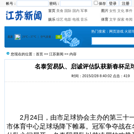
帐号：
密码：
保存
首页
美食
国际
国内
军事
图片
女性
文化
事件
娱乐
综艺
电影
电视
音乐
体育
文学
探索
奇闻
热门搜索：
网页游戏
火箭
您现在的位置：
首页
>>
江苏新闻
>> 内容
名泰贸易队、启诚评估队获新春杯足
时间：2015/2/28 8:40:02 点击：
419
2月24日，由市足球协会主办的第三十
市体育中心足球场降下帷幕。冠军争夺战在