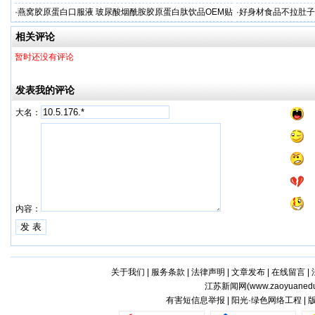
·
燕窝胶原蛋白口服液 玻尿酸烟酰胺胶原蛋白肽饮品OEM贴
·
好身材食品不拉肚子
牌
相关评论
暂时还没有评论
发表我的评论
大名：
内容：
关于我们
|
服务条款
|
法律声明
|
文章发布
|
在线留言
|
江苏新闻网(
www.zaoyuaned
有害短信息举报 | 阳光·绿色网络工程 |