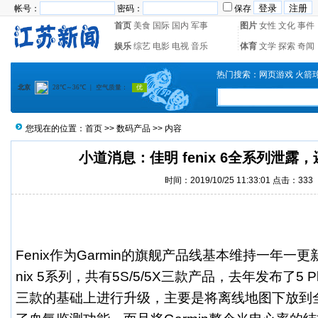
帐号：
密码：
保存
首页
美食
国际
国内
军事
图片
女性
文化
事件
娱乐
综艺
电影
电视
音乐
体育
文学
探索
奇闻
热门搜索：
网页游戏
火箭
您现在的位置：
首页
>>
数码产品
>> 内容
小道消息：佳明 fenix 6全系列泄露
时间：2019/10/25 11:33:01 点击：
333
Fenix作为Garmin的旗舰产品线基本维持一年一
nix 5系列，共有5S/5/5X三款产品，去年发布了5
三款的基础上进行升级，主要是将离线地图下放到全系