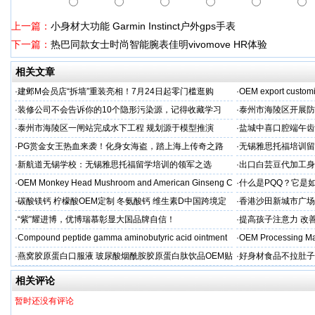
上一篇：
小身材大功能 Garmin Instinct户外gps手表
下一篇：
热巴同款女士时尚智能腕表佳明vivomove HR体验
相关文章
·
建邺M会员店“拆墙”重装亮相！7月24日起零门槛逛购
·
OEM export customi
·
装修公司不会告诉你的10个隐形污染源，记得收藏学习
·
泰州市海陵区开展防
·
泰州市海陵区一闸站完成水下工程 规划源于模型推演
·
盐城中喜口腔端午齿
礼，种出健康长寿牙
·
PG赏金女王热血来袭！化身女海盗，踏上海上传奇之路
·
无锡雅思托福培训留
·
新航道无锡学校：无锡雅思托福留学培训的领军之选
·
出口白芸豆代加工身
贴牌
·
OEM Monkey Head Mushroom and American Ginseng C
·
什么是PQQ？它是
aps
·
碳酸镁钙 柠檬酸OEM定制 冬氨酸钙 维生素D中国跨境定
·
香港沙田新城市广场
制
·
“紫”耀进博，优博瑞慕彰显大国品牌自信！
·
提高孩子注意力 改善
·
Compound peptide gamma aminobutyric acid ointment
·
OEM Processing Man
·
燕窝胶原蛋白口服液 玻尿酸烟酰胺胶原蛋白肽饮品OEM贴
·
好身材食品不拉肚子
牌
相关评论
暂时还没有评论