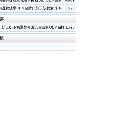
动健身健肌粉乳清蛋白粉 湖北OEM贴牌
09-09
厂家
钙凝胶糖果OEM贴牌代加工软胶囊 来料
12-20
制生产
荐
少奶无奶下奶通奶膏滋乃安源膏OEM贴牌
11-25
华源晨泰
顶