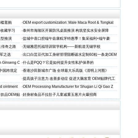
门槛逛购
·
OEM export customization: Male Maca Root & Tongkat
得收藏学习
·
泰州市海陵区开展防汛桌面推演 构筑坚实水安全屏障
模型推演
·
盐城中喜口腔端午齿康粽牙特惠季！集采福利+端午豪
礼，种出健康长寿牙！
上传奇之路
·
无锡雅思托福培训留学机构——新航道无锡学校
军之选
·
出口白芸豆代加工身材管理阻断碳水定制60粒一条龙OEM
贴牌
 Ginseng C
·
什么是PQQ？它是如何提升女性私护保养的
D中国跨境定
·
香港沙田新城市广场 全球最大乐高版《清明上河图》
·
提高孩子注意力 改善多动症 促进大脑发育 OEM贴牌代工
d ointment
·
OEM Processing Manufacturer for Shugan Li Qi Gao Z
饮品OEM贴
·
好身材食品不拉肚子儿童减重玉葱片火爆招商