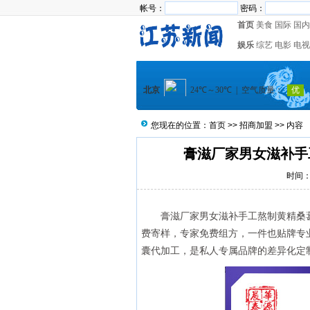
帐号：
密码：
首页
美食
国际
国内
娱乐
综艺
电影
电视
您现在的位置：
首页
>>
招商加盟
>> 内容
​膏滋厂家男女滋补
时间：2
膏滋厂家男女滋补手工熬制黄精桑
费寄样，专家免费组方，一件也贴牌专
囊代加工，是私人专属品牌的差异化定