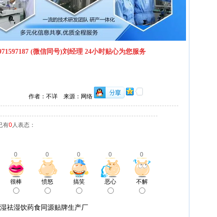
71597187 (微信同号)刘经理 24小时贴心为您服务
作者：不详 来源：网络
已有
0
人表态：
0
0
0
0
0
很棒
愤怒
搞笑
恶心
不解
伏湿祛湿饮药食同源贴牌生产厂