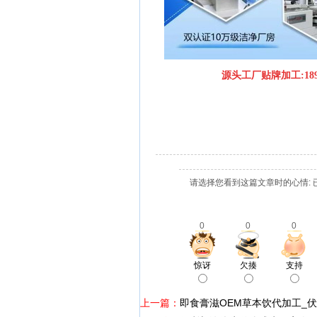
源头工厂贴牌加工:189
请选择您看到这篇文章时的心情: 
0
0
0
惊讶
欠揍
支持
上一篇：
即食膏滋OEM草本饮代加工_