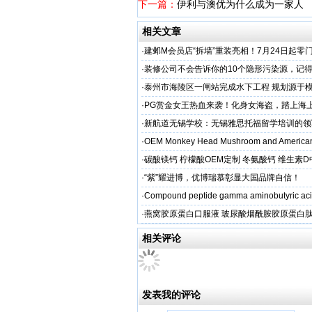
下一篇：
伊利与澳优为什么成为一家人
相关文章
·
建邺M会员店“拆墙”重装亮相！7月24日起零
·
装修公司不会告诉你的10个隐形污染源，记
·
泰州市海陵区一闸站完成水下工程 规划源于
·
PG赏金女王热血来袭！化身女海盗，踏上海
·
新航道无锡学校：无锡雅思托福留学培训的领
·
OEM Monkey Head Mushroom and American
aps
·
碳酸镁钙 柠檬酸OEM定制 冬氨酸钙 维生素
制
·
“紫”耀进博，优博瑞慕彰显大国品牌自信！
·
Compound peptide gamma aminobutyric aci
·
燕窝胶原蛋白口服液 玻尿酸烟酰胺胶原蛋白肽
牌
相关评论
发表我的评论