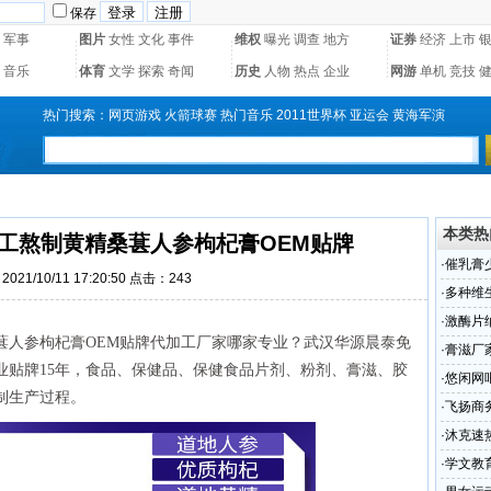
保存
军事
图片
女性
文化
事件
维权
曝光
调查
地方
证券
经济
上市
音乐
体育
文学
探索
奇闻
历史
人物
热点
企业
网游
单机
竞技
热门搜索：
网页游戏
火箭球赛
热门音乐
2011世界杯
亚运会
黄海军演
本类热
手工熬制黄精桑葚人参枸杞膏OEM贴牌
·
催乳膏
021/10/11 17:20:50 点击：
243
代加工
·
多种维
补品贴
·
激酶片
葚人参枸杞膏OEM贴牌代加工厂家哪家专业？武汉华源晨泰免
年人片
·
​膏滋
业贴牌15年，食品、保健品、保健食品片剂、粉剂、膏滋、胶
OEM贴
·
悠闲网
制生产过程。
·
飞扬商
·
沐克速
先机
·
学文教