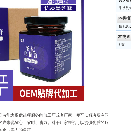
·
男女运
代加工
·
牛初乳
配方定
本类推
·
催乳膏
代加工
本类固
没有
到有能力提供该项服务的加工厂或者厂家，便可以解决所有问
客户来说省心、省时、省力。对于厂家来说可以提供优质的服
是企业实力的象征。