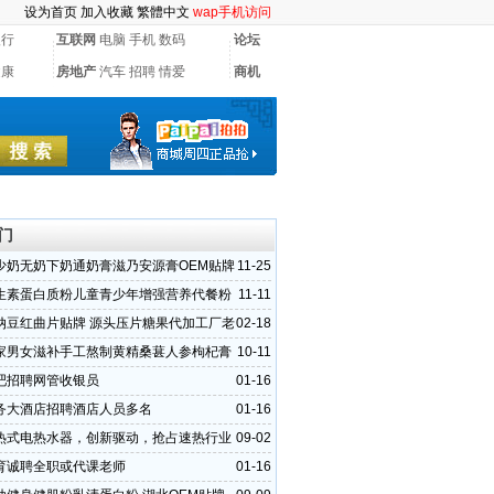
设为首页
加入收藏
繁體中文
wap手机访问
银行
互联网
电脑
手机
数码
论坛
健康
房地产
汽车
招聘
情爱
商机
门
少奶无奶下奶通奶膏滋乃安源膏OEM贴牌
11-25
华源晨泰
生素蛋白质粉儿童青少年增强营养代餐粉
11-11
牌代加工厂
纳豆红曲片贴牌 源头压片糖果代加工厂老
02-18
剂定制
厂家男女滋补手工熬制黄精桑葚人参枸杞膏
10-11
牌
吧招聘网管收银员
01-16
务大酒店招聘酒店人员多名
01-16
热式电热水器，创新驱动，抢占速热行业
09-02
育诚聘全职或代课老师
01-16