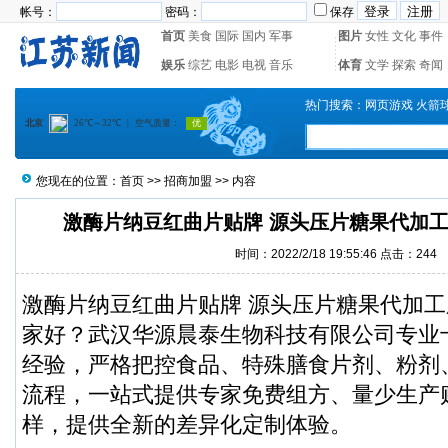
帐号：
密码：
保存
首页
美食
国际
国内
军事
图片
女性
文化
事件
娱乐
综艺
电影
电视
音乐
体育
文学
探索
奇闻
热门搜索：
网页游戏
火箭
您现在的位置：
首页
>>
招商加盟
>> 内容
激酶片纳豆红曲片贴牌 源头压片糖果代加
时间：2022/2/18 19:55:46 点击：
244
激酶片纳豆红曲片贴牌 源头压片糖果代加
家好？武汉华源晨泰生物科技有限公司专业
经验，严格把控食品、特殊膳食片剂、粉剂
流程，一站式提供专家免费组方、量少生产
样，提供全新的差异化定制体验。