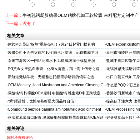
上一篇：
牛初乳钙凝胶糖果OEM贴牌代加工软胶囊 来料配方定制生产
下一篇：没有了
相关文章
·
建邺M会员店“拆墙”重装亮相！7月24日起零门槛逛购
·
OEM export customi
·
装修公司不会告诉你的10个隐形污染源，记得收藏学习
·
泰州市海陵区开展防
·
泰州市海陵区一闸站完成水下工程 规划源于模型推演
·
盐城中喜口腔端午齿
礼，种出健康长寿牙
·
PG赏金女王热血来袭！化身女海盗，踏上海上传奇之路
·
无锡雅思托福培训留
·
新航道无锡学校：无锡雅思托福留学培训的领军之选
·
出口白芸豆代加工身
贴牌
·
OEM Monkey Head Mushroom and American Ginseng C
·
什么是PQQ？它是
aps
·
碳酸镁钙 柠檬酸OEM定制 冬氨酸钙 维生素D中国跨境定
·
香港沙田新城市广场
制
·
“紫”耀进博，优博瑞慕彰显大国品牌自信！
·
提高孩子注意力 改善
·
Compound peptide gamma aminobutyric acid ointment
·
OEM Processing Man
·
燕窝胶原蛋白口服液 玻尿酸烟酰胺胶原蛋白肽饮品OEM贴
·
好身材食品不拉肚子
牌
相关评论
暂时还没有评论